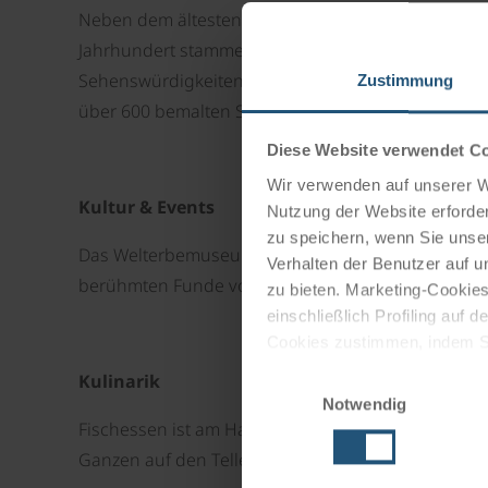
Neben dem ältesten Salzbergwerk der Welt und der 
Jahrhundert stammende Beinhaus in der Michaels 
Sehenswürdigkeiten in Hallstatt. Besucher aus a
Zustimmung
über 600 bemalten Schädel.
Diese Website verwendet C
Wir verwenden auf unserer We
Kultur & Events
Nutzung der Website erforder
zu speichern, wenn Sie unser
Das Welterbemuseum Hallstatt zeigt spektakuläre 
Verhalten der Benutzer auf u
berühmten Funde vom Hallstätter Gräberfeld.
zu bieten. Marketing-Cookies
einschließlich Profiling auf
Cookies zustimmen, indem Sie
Cookies zu verwenden, indem 
Einwilligungsauswahl
Kulinarik
Notwendig
Impressum
Datenschutz
Fischessen ist am Hallstättersee ein Muss, egal ob 
Ganzen auf den Teller kommt.