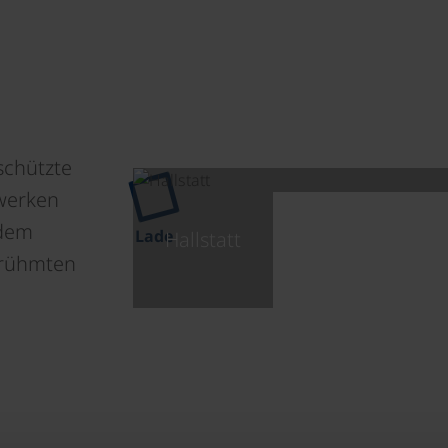
schützte
werken
 dem
Lade
Hallstatt
erühmten