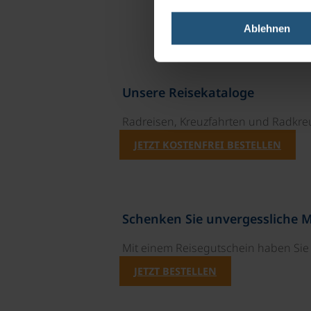
Ablehnen
Unsere Reisekataloge
Radreisen, Kreuzfahrten und Radkre
JETZT KOSTENFREI BESTELLEN
Schenken Sie unvergessliche 
Mit einem Reisegutschein haben Si
JETZT BESTELLEN