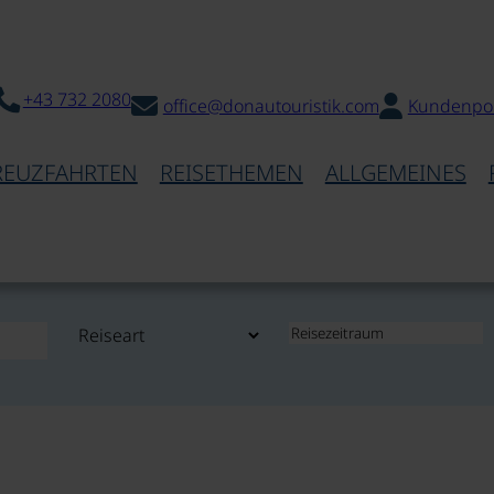
+43 732 2080
office@donautouristik.com
Kundenpor
REUZFAHRTEN
REISETHEMEN
ALLGEMEINES