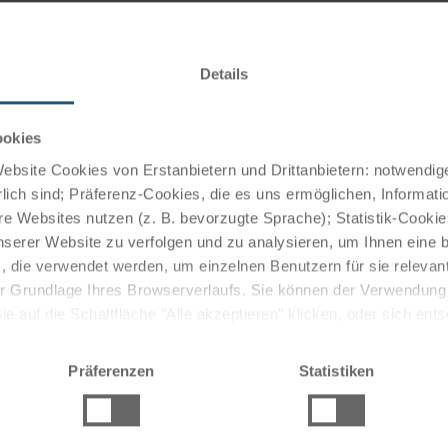
idyllischen Postkartenansicht zählt das aus dem 12.
Kapelle zu den interessantesten und spannendsten
ller Welt bestaunen die außergewöhnliche Sammlung von
Details
ookies
bsite Cookies von Erstanbietern und Drittanbietern: notwendige
lich sind; Präferenz-Cookies, die es uns ermöglichen, Informati
e Websites nutzen (z. B. bevorzugte Sprache); Statistik-Cooki
Funde aus dem ältesten Salzbergwerk der Welt und die
nserer Website zu verfolgen und zu analysieren, um Ihnen eine
, die verwendet werden, um einzelnen Benutzern für sie releva
 der Grundlage Ihres Browserverlaufs. Sie können der Verwendun
 auf die Schaltfläche "Alle akzeptieren" klicken, oder sich ent
Sie auf " Ablehnen" klicken.
Präferenzen
Statistiken
er als deftige Fischsuppe, geräuchertes Filet oder im