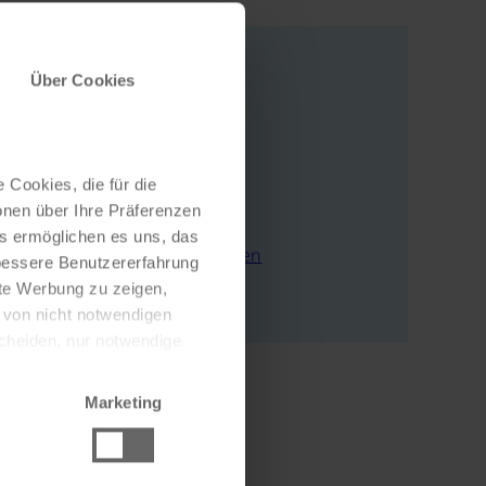
Über Cookies
Adresse
Seestraße 114
 Cookies, die für die
4830 Hallstatt
onen über Ihre Präferenzen
Österreich
es ermöglichen es uns, das
E-Mail schreiben
 bessere Benutzererfahrung
Zur Webseite
nte Werbung zu zeigen,
g von nicht notwendigen
scheiden, nur notwendige
Marketing