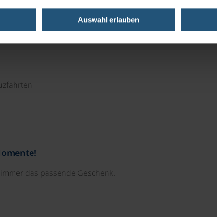
Auswahl erlauben
uzfahrten
Momente!
e immer das passende Geschenk.