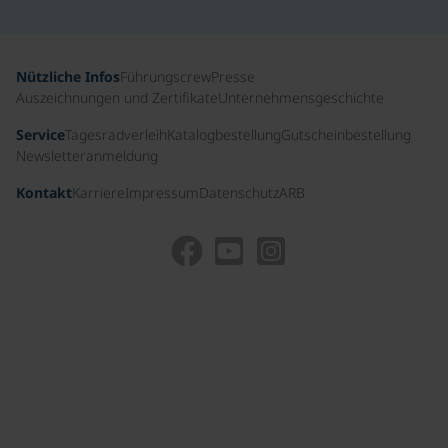
Nützliche Infos
Führungscrew
Presse
Auszeichnungen und Zertifikate
Unternehmensgeschichte
Service
Tagesradverleih
Katalogbestellung
Gutscheinbestellung
Newsletteranmeldung
Kontakt
Karriere
Impressum
Datenschutz
ARB