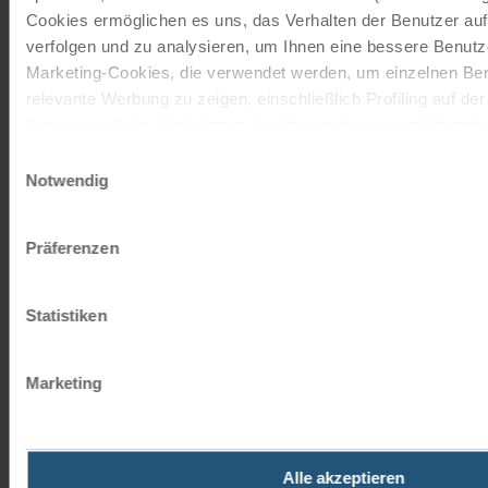
Cookies ermöglichen es uns, das Verhalten der Benutzer au
verfolgen und zu analysieren, um Ihnen eine bessere Benutze
JETZT KOSTENFREI BESTELLEN
Marketing-Cookies, die verwendet werden, um einzelnen Ben
relevante Werbung zu zeigen, einschließlich Profiling auf de
Browserverlaufs. Sie können der Verwendung von nicht not
Schenken Sie unvergessliche
zustimmen, indem Sie auf die Schaltfläche "Alle akzeptieren"
Momente!
Einwilligungsauswahl
entscheiden, nur notwendige Cookies zu verwenden, indem S
Notwendig
klicken.
Mit einem Reisegutschein haben Sie
immer das passende Geschenk.
Impressum
Datenschutz
Präferenzen
JETZT BESTELLEN
Statistiken
Newsletter abonnieren
Marketing
TOP-Angebote, Aktionen - Immer auf dem
aktuellsten Stand!
Alle akzeptieren