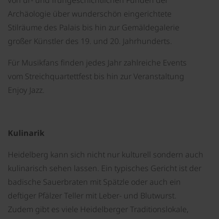
von ur- und frühgeschichtlichen Funden der
Archäologie über wunderschön eingerichtete
Stilräume des Palais bis hin zur Gemäldegalerie
großer Künstler des 19. und 20. Jahrhunderts.
Für Musikfans finden jedes Jahr zahlreiche Events
vom Streichquartettfest bis hin zur Veranstaltung
Enjoy Jazz.
Kulinarik
Heidelberg kann sich nicht nur kulturell sondern auch
kulinarisch sehen lassen. Ein typisches Gericht ist der
badische Sauerbraten mit Spätzle oder auch ein
deftiger Pfälzer Teller mit Leber- und Blutwurst.
Zudem gibt es viele Heidelberger Traditionslokale,