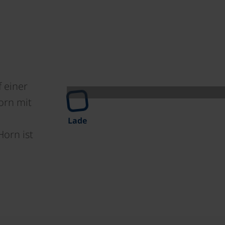
f einer
orn mit
Lade
Horn ist