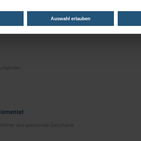
 bedeutende Rolle.
Auswahl erlauben
uzfahrten
Momente!
e immer das passende Geschenk.