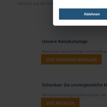
Gemüse aus der fruchtbaren Bodenseeregion, eine
Ablehnen
Unsere Reisekataloge
Radreisen, Kreuzfahrten und Radkre
JETZT KOSTENFREI BESTELLEN
Schenken Sie unvergessliche 
Mit einem Reisegutschein haben Si
JETZT BESTELLEN