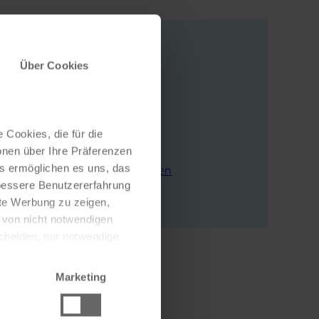
Über Cookies
Adresse
Auf der Breite 1
78343 Gaienhofen
 Cookies, die für die
Deutschland
onen über Ihre Präferenzen
es ermöglichen es uns, das
E-Mail schreiben
 bessere Benutzererfahrung
Zur Webseite
nte Werbung zu zeigen,
g von nicht notwendigen
scheiden, nur notwendige
Marketing