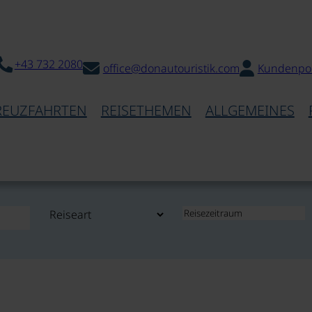
+43 732 2080
office@donautouristik.com
Kundenpor
REUZFAHRTEN
REISETHEMEN
ALLGEMEINES