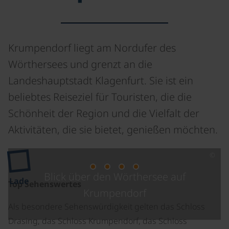
Krumpendorf liegt am Nordufer des
Wörthersees und grenzt an die
Landeshauptstadt Klagenfurt. Sie ist ein
beliebtes Reiseziel für Touristen, die die
Schönheit der Region und die Vielfalt der
Aktivitäten, die sie bietet, genießen möchten.
©
Blick über den Wörthersee auf
Lade
Top Sehenswertes
Krumpendorf
Als besondere Sehenswürdigkeit gelten das Schloss
Drasing, das Schloss Krumpendorf, das Schloss