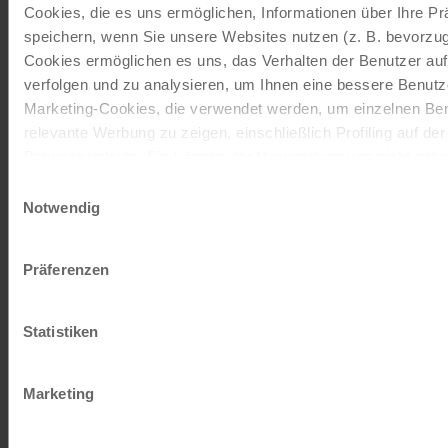
Cookies, die es uns ermöglichen, Informationen über Ihre P
Radreisen, Kreuzfahrten und
speichern, wenn Sie unsere Websites nutzen (z. B. bevorzugt
Radkreuzfahrten
Cookies ermöglichen es uns, das Verhalten der Benutzer au
verfolgen und zu analysieren, um Ihnen eine bessere Benutze
JETZT KOSTENFREI BESTELLEN
Marketing-Cookies, die verwendet werden, um einzelnen Ben
relevante Werbung zu zeigen, einschließlich Profiling auf de
Browserverlaufs. Sie können der Verwendung von nicht not
Schenken Sie unvergessliche
zustimmen, indem Sie auf die Schaltfläche "Alle akzeptieren"
Einwilligungsauswahl
entscheiden, nur notwendige Cookies zu verwenden, indem S
Momente!
Notwendig
klicken.
Mit einem Reisegutschein haben Sie
Impressum
Datenschutz
Präferenzen
immer das passende Geschenk.
Statistiken
JETZT BESTELLEN
Marketing
Newsletter abonnieren
TOP-Angebote, Aktionen - Immer auf dem