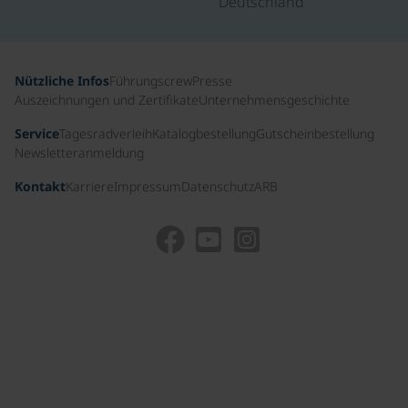
Deutschland
Nützliche Infos
Führungscrew
Presse
Auszeichnungen und Zertifikate
Unternehmensgeschichte
Service
Tagesradverleih
Katalogbestellung
Gutscheinbestellung
Newsletteranmeldung
Kontakt
Karriere
Impressum
Datenschutz
ARB