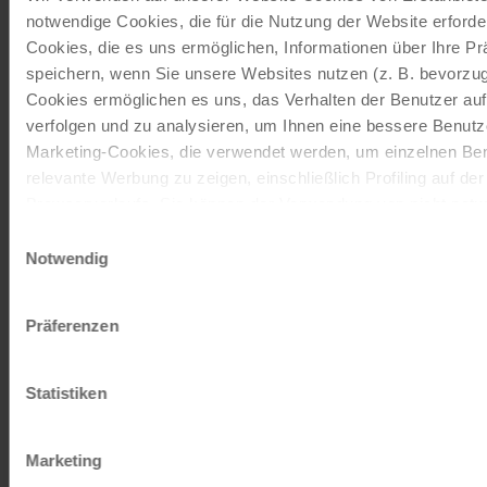
notwendige Cookies, die für die Nutzung der Website erforder
Unsere Reisekataloge
Cookies, die es uns ermöglichen, Informationen über Ihre P
Radreisen, Kreuzfahrten und
speichern, wenn Sie unsere Websites nutzen (z. B. bevorzugt
Radkreuzfahrten
Cookies ermöglichen es uns, das Verhalten der Benutzer au
verfolgen und zu analysieren, um Ihnen eine bessere Benutze
Marketing-Cookies, die verwendet werden, um einzelnen Ben
JETZT KOSTENFREI BESTELLEN
relevante Werbung zu zeigen, einschließlich Profiling auf de
Browserverlaufs. Sie können der Verwendung von nicht not
zustimmen, indem Sie auf die Schaltfläche "Alle akzeptieren"
Einwilligungsauswahl
Schenken Sie unvergessliche
entscheiden, nur notwendige Cookies zu verwenden, indem S
Notwendig
Momente!
klicken.
Mit einem Reisegutschein haben Sie
Impressum
Datenschutz
Präferenzen
immer das passende Geschenk.
Statistiken
JETZT BESTELLEN
Marketing