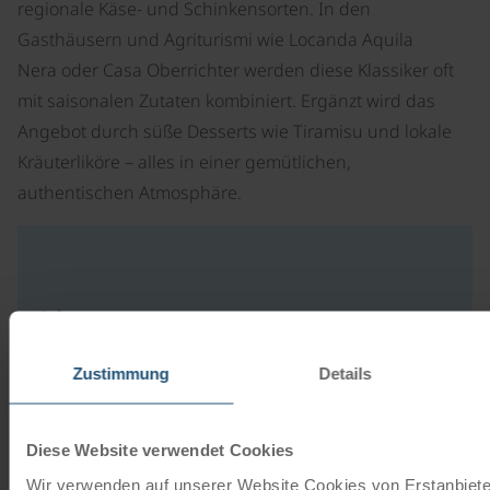
regionale Käse- und Schinkensorten. In den
Gasthäusern und Agriturismi wie Locanda Aquila
Nera oder Casa Oberrichter werden diese Klassiker oft
mit saisonalen Zutaten kombiniert. Ergänzt wird das
Angebot durch süße Desserts wie Tiramisu und lokale
Kräuterliköre – alles in einer gemütlichen,
authentischen Atmosphäre.
Adresse
Zustimmung
Details
33010 Malborghetto
Italien
Diese Website verwendet Cookies
Wir verwenden auf unserer Website Cookies von Erstanbieter