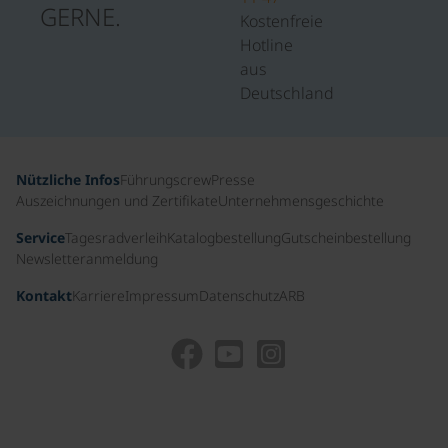
GERNE.
Kostenfreie
Hotline
aus
Deutschland
Nützliche Infos
Führungscrew
Presse
Auszeichnungen und Zertifikate
Unternehmensgeschichte
Service
Tagesradverleih
Katalogbestellung
Gutscheinbestellung
Newsletteranmeldung
Kontakt
Karriere
Impressum
Datenschutz
ARB