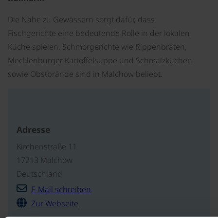
Die Nähe zu Gewässern sorgt dafür, dass
Fischgerichte eine bedeutende Rolle in der lokalen
Küche spielen. Schmorgerichte wie Rippenbraten,
Mecklenburger Kartoffelsuppe und Schmalzkuchen
sowie Obstbrände sind in Malchow beliebt.
Adresse
Kirchenstraße 11
17213 Malchow
Deutschland
E-Mail schreiben
Zur Webseite