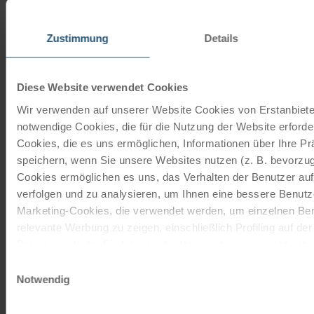
Zustimmung
Details
Unsere Reisekataloge
Radreisen, Kreuzfahrten und
Diese Website verwendet Cookies
Radkreuzfahrten
Wir verwenden auf unserer Website Cookies von Erstanbieter
notwendige Cookies, die für die Nutzung der Website erforder
JETZT KOSTENFREI BESTELLEN
Cookies, die es uns ermöglichen, Informationen über Ihre P
speichern, wenn Sie unsere Websites nutzen (z. B. bevorzugt
Cookies ermöglichen es uns, das Verhalten der Benutzer au
Schenken Sie unvergessliche
verfolgen und zu analysieren, um Ihnen eine bessere Benutze
Momente!
Marketing-Cookies, die verwendet werden, um einzelnen Ben
relevante Werbung zu zeigen, einschließlich Profiling auf de
Mit einem Reisegutschein haben Sie
Browserverlaufs. Sie können der Verwendung von nicht not
immer das passende Geschenk.
zustimmen, indem Sie auf die Schaltfläche "Alle akzeptieren"
Einwilligungsauswahl
entscheiden, nur notwendige Cookies zu verwenden, indem S
Notwendig
JETZT BESTELLEN
klicken.