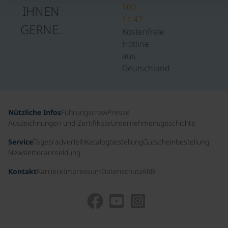
100
IHNEN
11 47
GERNE.
Kostenfreie
Hotline
aus
Deutschland
Nützliche Infos
Führungscrew
Presse
Auszeichnungen und Zertifikate
Unternehmensgeschichte
Service
Tagesradverleih
Katalogbestellung
Gutscheinbestellung
Newsletteranmeldung
Kontakt
Karriere
Impressum
Datenschutz
ARB