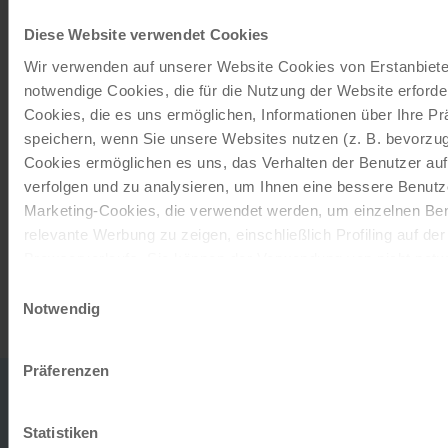
Mit einem Reisegutschein haben Sie
Diese Website verwendet Cookies
immer das passende Geschenk.
Wir verwenden auf unserer Website Cookies von Erstanbieter
notwendige Cookies, die für die Nutzung der Website erforder
JETZT BESTELLEN
Cookies, die es uns ermöglichen, Informationen über Ihre P
speichern, wenn Sie unsere Websites nutzen (z. B. bevorzugt
Cookies ermöglichen es uns, das Verhalten der Benutzer au
Newsletter abonnieren
verfolgen und zu analysieren, um Ihnen eine bessere Benutze
Marketing-Cookies, die verwendet werden, um einzelnen Ben
TOP-Angebote, Aktionen - Immer auf dem
relevante Werbung zu zeigen, einschließlich Profiling auf de
aktuellsten Stand!
Browserverlaufs. Sie können der Verwendung von nicht not
zustimmen, indem Sie auf die Schaltfläche "Alle akzeptieren"
Einwilligungsauswahl
JETZT ANMELDEN
entscheiden, nur notwendige Cookies zu verwenden, indem S
Notwendig
klicken.
Impressum
Datenschutz
Präferenzen
0043
office
732
HABEN SIE
Statistiken