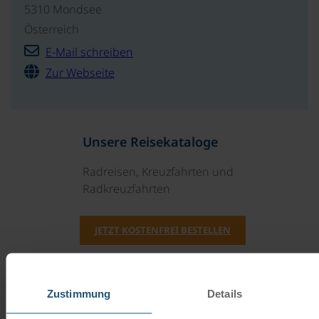
5310 Mondsee
Österreich
E-Mail schreiben
Zur Webseite
Unsere Reisekataloge
Radreisen, Kreuzfahrten und
Radkreuzfahrten
JETZT KOSTENFREI BESTELLEN
Schenken Sie unvergessliche
Zustimmung
Details
Momente!