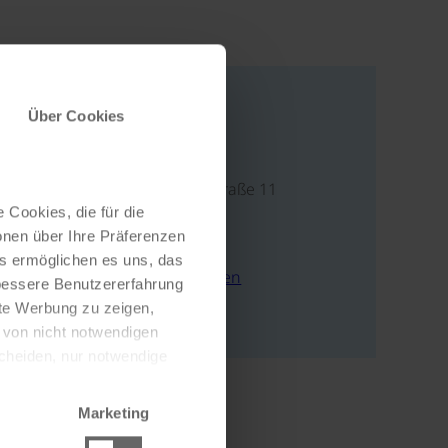
Über Cookies
Adresse
Paul-Frankfurth-Straße 11
 Cookies, die für die
34326 Morschen
onen über Ihre Präferenzen
Deutschland
es ermöglichen es uns, das
E-Mail schreiben
 bessere Benutzererfahrung
Zur Webseite
nte Werbung zu zeigen,
g von nicht notwendigen
scheiden, nur notwendige
Marketing