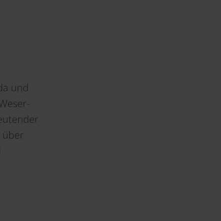
lda und
 Weser-
deutender
 über
d