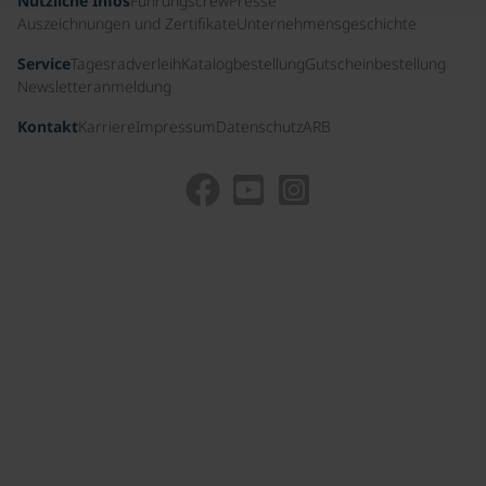
Nützliche Infos
Führungscrew
Presse
Auszeichnungen und Zertifikate
Unternehmensgeschichte
Service
Tagesradverleih
Katalogbestellung
Gutscheinbestellung
Newsletteranmeldung
Kontakt
Karriere
Impressum
Datenschutz
ARB