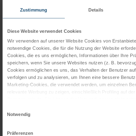
Zustimmung
Details
Schenken Sie unvergessliche
Momente!
Diese Website verwendet Cookies
Mit einem Reisegutschein haben Sie
Wir verwenden auf unserer Website Cookies von Erstanbieter
immer das passende Geschenk.
notwendige Cookies, die für die Nutzung der Website erforder
Cookies, die es uns ermöglichen, Informationen über Ihre P
JETZT BESTELLEN
speichern, wenn Sie unsere Websites nutzen (z. B. bevorzugt
Cookies ermöglichen es uns, das Verhalten der Benutzer au
verfolgen und zu analysieren, um Ihnen eine bessere Benutze
Newsletter abonnieren
Marketing-Cookies, die verwendet werden, um einzelnen Ben
relevante Werbung zu zeigen, einschließlich Profiling auf de
TOP-Angebote, Aktionen - Immer auf dem
Browserverlaufs. Sie können der Verwendung von nicht not
aktuellsten Stand!
zustimmen, indem Sie auf die Schaltfläche "Alle akzeptieren"
Einwilligungsauswahl
entscheiden, nur notwendige Cookies zu verwenden, indem S
Notwendig
JETZT ANMELDEN
klicken.
Impressum
Datenschutz
Präferenzen