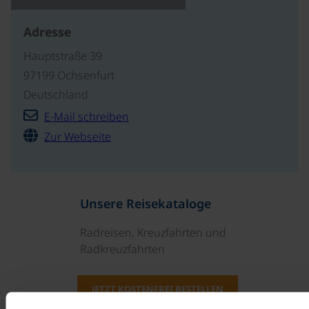
Adresse
Hauptstraße 39
97199 Ochsenfurt
Deutschland
E-Mail schreiben
Zur Webseite
Unsere Reisekataloge
Radreisen, Kreuzfahrten und
Radkreuzfahrten
JETZT KOSTENFREI BESTELLEN