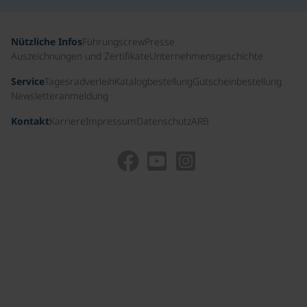
Nützliche Infos
Führungscrew
Presse
Auszeichnungen und Zertifikate
Unternehmensgeschichte
Service
Tagesradverleih
Katalogbestellung
Gutscheinbestellung
Newsletteranmeldung
Kontakt
Karriere
Impressum
Datenschutz
ARB