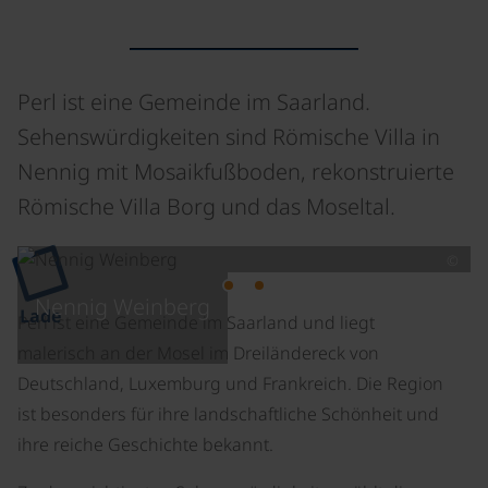
Perl ist eine Gemeinde im Saarland.
Sehenswürdigkeiten sind Römische Villa in
Nennig mit Mosaikfußboden, rekonstruierte
Römische Villa Borg und das Moseltal.
©
Nennig Weinberg
Lade
Perl ist eine Gemeinde im Saarland und liegt
malerisch an der Mosel im Dreiländereck von
Deutschland, Luxemburg und Frankreich. Die Region
ist besonders für ihre landschaftliche Schönheit und
ihre reiche Geschichte bekannt.