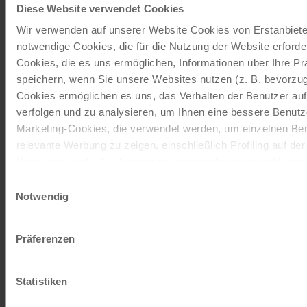
Diese Website verwendet Cookies
JETZT KOSTENFREI BESTELLEN
Wir verwenden auf unserer Website Cookies von Erstanbieter
notwendige Cookies, die für die Nutzung der Website erforder
Cookies, die es uns ermöglichen, Informationen über Ihre P
Schenken Sie unvergessliche
speichern, wenn Sie unsere Websites nutzen (z. B. bevorzugt
Momente!
Cookies ermöglichen es uns, das Verhalten der Benutzer au
verfolgen und zu analysieren, um Ihnen eine bessere Benutze
Mit einem Reisegutschein haben Sie
Marketing-Cookies, die verwendet werden, um einzelnen Ben
immer das passende Geschenk.
relevante Werbung zu zeigen, einschließlich Profiling auf de
Browserverlaufs. Sie können der Verwendung von nicht not
JETZT BESTELLEN
zustimmen, indem Sie auf die Schaltfläche "Alle akzeptieren"
Einwilligungsauswahl
entscheiden, nur notwendige Cookies zu verwenden, indem S
Notwendig
klicken.
Newsletter abonnieren
Impressum
Datenschutz
Präferenzen
TOP-Angebote, Aktionen - Immer auf dem
aktuellsten Stand!
Statistiken