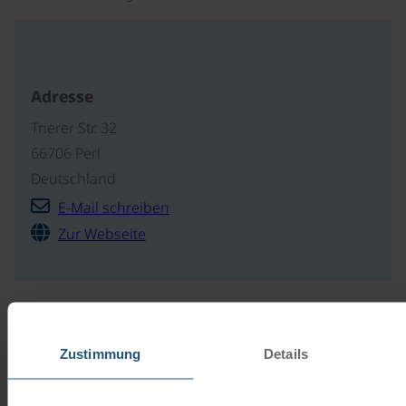
Adresse
Trierer Str. 32
66706 Perl
Deutschland
E-Mail schreiben
Zur Webseite
Unsere Reisekataloge
Zustimmung
Details
Radreisen, Kreuzfahrten und
Radkreuzfahrten