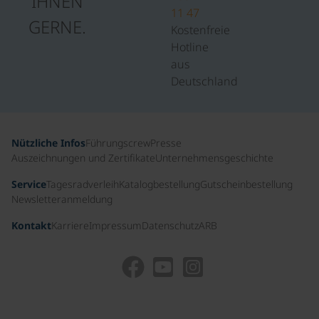
IHNEN
11 47
GERNE.
Kostenfreie
Hotline
aus
Deutschland
Nützliche Infos
Führungscrew
Presse
Auszeichnungen und Zertifikate
Unternehmensgeschichte
Service
Tagesradverleih
Katalogbestellung
Gutscheinbestellung
Newsletteranmeldung
Kontakt
Karriere
Impressum
Datenschutz
ARB