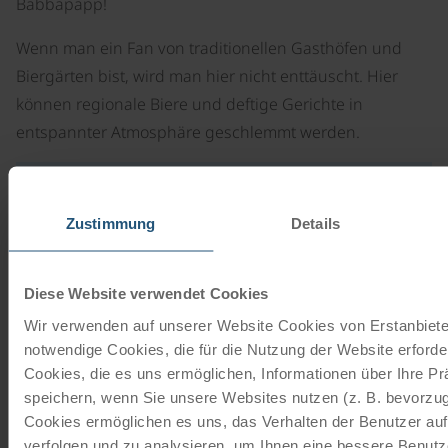
Babbapapp!
Wenn man ein Fan von traditionellen Gasthöfen und
Biergärten bist, wird man hier nicht enttäuscht. Hier
können regionale Biere und deftige Gerichte in
entspannter Atmosphäre geschlemmt werden.
Zustimmung
Details
Adresse
Straße der Deutschen Einheit 7
Diese Website verwendet Cookies
17207 Röbel/Müritz
Wir verwenden auf unserer Website Cookies von Erstanbieter
Deutschland
notwendige Cookies, die für die Nutzung der Website erforder
E-Mail schreiben
Cookies, die es uns ermöglichen, Informationen über Ihre P
Zur Webseite
speichern, wenn Sie unsere Websites nutzen (z. B. bevorzugt
Cookies ermöglichen es uns, das Verhalten der Benutzer au
verfolgen und zu analysieren, um Ihnen eine bessere Benutze