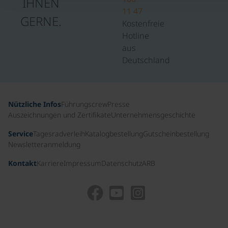
IHNEN
11 47
GERNE.
Kostenfreie
Hotline
aus
Deutschland
Nützliche Infos
Führungscrew
Presse
Auszeichnungen und Zertifikate
Unternehmensgeschichte
Service
Tagesradverleih
Katalogbestellung
Gutscheinbestellung
Newsletteranmeldung
Kontakt
Karriere
Impressum
Datenschutz
ARB