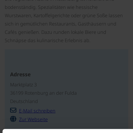
bodenständig. Spezialitäten wie hessische
Wurstwaren, Kartoffelgerichte oder grüne Soße lassen
sich in gemütlichen Restaurants, Gasthäusern und
Cafés genießen. Dazu runden lokale Biere und
Schnäpse das kulinarische Erlebnis ab.
Adresse
Marktplatz 3
36199 Rotenburg an der Fulda
Deutschland
E-Mail schreiben
Zur Webseite