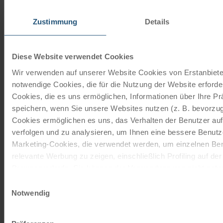
Zustimmung
Details
Unsere Reisekataloge
Radreisen, Kreuzfahrten und
Diese Website verwendet Cookies
Radkreuzfahrten
Wir verwenden auf unserer Website Cookies von Erstanbieter
notwendige Cookies, die für die Nutzung der Website erforder
JETZT KOSTENFREI BESTELLEN
Cookies, die es uns ermöglichen, Informationen über Ihre P
speichern, wenn Sie unsere Websites nutzen (z. B. bevorzugt
Cookies ermöglichen es uns, das Verhalten der Benutzer au
Schenken Sie unvergessliche
verfolgen und zu analysieren, um Ihnen eine bessere Benutze
Momente!
Marketing-Cookies, die verwendet werden, um einzelnen Ben
relevante Werbung zu zeigen, einschließlich Profiling auf de
Mit einem Reisegutschein haben Sie
Browserverlaufs. Sie können der Verwendung von nicht not
immer das passende Geschenk.
zustimmen, indem Sie auf die Schaltfläche "Alle akzeptieren"
Einwilligungsauswahl
entscheiden, nur notwendige Cookies zu verwenden, indem S
Notwendig
JETZT BESTELLEN
klicken.
Impressum
Datenschutz