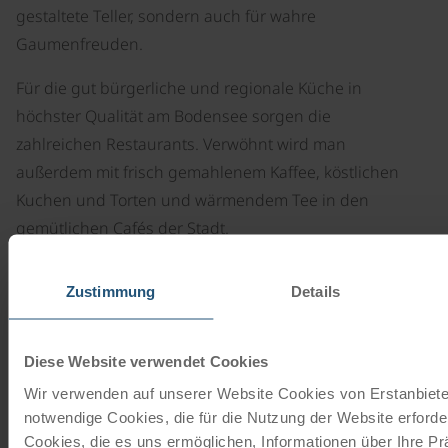
gestaltete Teller, sondern auch für wahre
Gaumenfreuden.
Für die gut bürgerliche und regionale Küche in
höchster Qualität am Bodensee sorgen die
zahlreichen Restaurants. Verwöhnt wird man
außerdem mit frisch gemahlenem Kaffee, köstlichen
Kuchen und Torten und wärmendem Tee in den
gemütlichen Cafés der Stadt.
Zustimmung
Details
Adresse
Diese Website verwendet Cookies
Vordergasse 73
Wir verwenden auf unserer Website Cookies von Erstanbieter
8200 Schaffhausen
notwendige Cookies, die für die Nutzung der Website erforder
Schweiz
Cookies, die es uns ermöglichen, Informationen über Ihre P