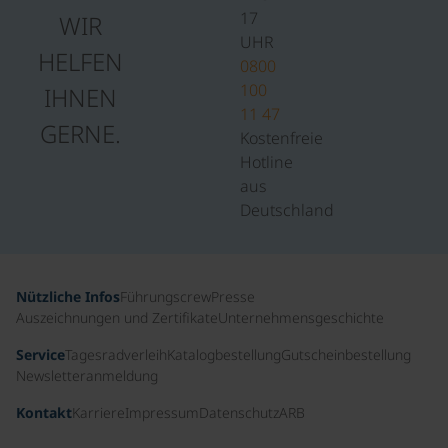
17
WIR
UHR
HELFEN
0800
100
IHNEN
11 47
GERNE.
Kostenfreie
Hotline
aus
Deutschland
Nützliche Infos
Führungscrew
Presse
Auszeichnungen und Zertifikate
Unternehmensgeschichte
Service
Tagesradverleih
Katalogbestellung
Gutscheinbestellung
Newsletteranmeldung
Kontakt
Karriere
Impressum
Datenschutz
ARB