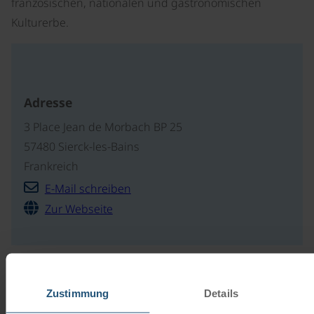
französischen, nationalen und gastronomischen
Kulturerbe.
Adresse
3 Place Jean de Morbach BP 25
57480 Sierck-les-Bains
Frankreich
E-Mail schreiben
Zur Webseite
Unsere Reisekataloge
Zustimmung
Details
Radreisen, Kreuzfahrten und