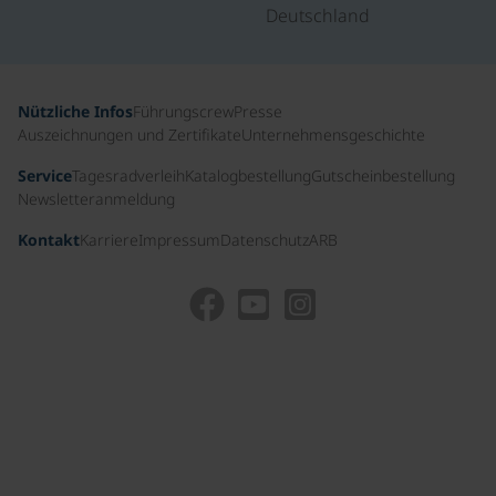
Deutschland
Nützliche Infos
Führungscrew
Presse
Auszeichnungen und Zertifikate
Unternehmensgeschichte
Service
Tagesradverleih
Katalogbestellung
Gutscheinbestellung
Newsletteranmeldung
Kontakt
Karriere
Impressum
Datenschutz
ARB