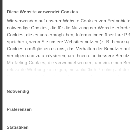
Radkreuzfahrten
Diese Website verwendet Cookies
JETZT KOSTENFREI BESTELLEN
Wir verwenden auf unserer Website Cookies von Erstanbieter
notwendige Cookies, die für die Nutzung der Website erforder
Cookies, die es uns ermöglichen, Informationen über Ihre P
Schenken Sie unvergessliche
speichern, wenn Sie unsere Websites nutzen (z. B. bevorzugt
Cookies ermöglichen es uns, das Verhalten der Benutzer au
Momente!
verfolgen und zu analysieren, um Ihnen eine bessere Benutze
Mit einem Reisegutschein haben Sie
Marketing-Cookies, die verwendet werden, um einzelnen Ben
immer das passende Geschenk.
relevante Werbung zu zeigen, einschließlich Profiling auf de
Browserverlaufs. Sie können der Verwendung von nicht not
zustimmen, indem Sie auf die Schaltfläche "Alle akzeptieren"
Einwilligungsauswahl
JETZT BESTELLEN
entscheiden, nur notwendige Cookies zu verwenden, indem S
Notwendig
klicken.
Newsletter abonnieren
Impressum
Datenschutz
Präferenzen
TOP-Angebote, Aktionen - Immer auf dem
aktuellsten Stand!
Statistiken