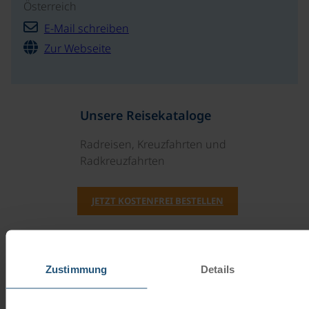
Österreich
E-Mail schreiben
Zur Webseite
Unsere Reisekataloge
Radreisen, Kreuzfahrten und
Radkreuzfahrten
JETZT KOSTENFREI BESTELLEN
Schenken Sie unvergessliche
Momente!
Zustimmung
Details
Mit einem Reisegutschein haben Sie