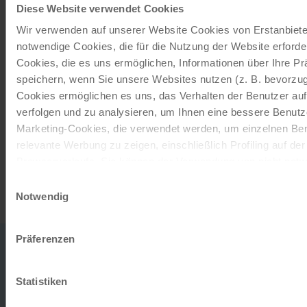
immer das passende Geschenk.
Diese Website verwendet Cookies
Wir verwenden auf unserer Website Cookies von Erstanbieter
JETZT BESTELLEN
notwendige Cookies, die für die Nutzung der Website erforder
Cookies, die es uns ermöglichen, Informationen über Ihre P
speichern, wenn Sie unsere Websites nutzen (z. B. bevorzugt
Newsletter abonnieren
Cookies ermöglichen es uns, das Verhalten der Benutzer au
verfolgen und zu analysieren, um Ihnen eine bessere Benutze
TOP-Angebote, Aktionen - Immer auf dem
Marketing-Cookies, die verwendet werden, um einzelnen Ben
aktuellsten Stand!
relevante Werbung zu zeigen, einschließlich Profiling auf de
Browserverlaufs. Sie können der Verwendung von nicht not
zustimmen, indem Sie auf die Schaltfläche "Alle akzeptieren"
JETZT ANMELDEN
Einwilligungsauswahl
entscheiden, nur notwendige Cookies zu verwenden, indem S
Notwendig
klicken.
Impressum
Datenschutz
Präferenzen
0043
office
732
HABEN SIE
Statistiken
2080
ZUM 
FRAGEN?
MO-