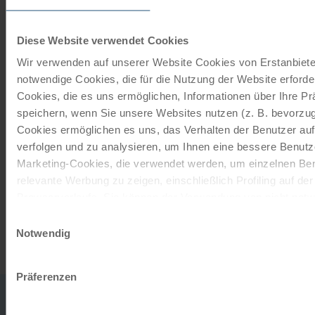
Momente!
Mit einem Reisegutschein haben Sie
Diese Website verwendet Cookies
immer das passende Geschenk.
Wir verwenden auf unserer Website Cookies von Erstanbieter
notwendige Cookies, die für die Nutzung der Website erforder
JETZT BESTELLEN
Cookies, die es uns ermöglichen, Informationen über Ihre P
speichern, wenn Sie unsere Websites nutzen (z. B. bevorzugt
Cookies ermöglichen es uns, das Verhalten der Benutzer au
Newsletter abonnieren
verfolgen und zu analysieren, um Ihnen eine bessere Benutze
Marketing-Cookies, die verwendet werden, um einzelnen Ben
TOP-Angebote, Aktionen - Immer auf dem
relevante Werbung zu zeigen, einschließlich Profiling auf de
aktuellsten Stand!
Browserverlaufs. Sie können der Verwendung von nicht not
zustimmen, indem Sie auf die Schaltfläche "Alle akzeptieren"
Einwilligungsauswahl
entscheiden, nur notwendige Cookies zu verwenden, indem S
JETZT ANMELDEN
Notwendig
klicken.
Impressum
Datenschutz
Präferenzen
0043
office