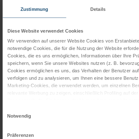
Unsere Reisekataloge
Zustimmung
Details
Radreisen, Kreuzfahrten und
Radkreuzfahrten
Diese Website verwendet Cookies
Wir verwenden auf unserer Website Cookies von Erstanbieter
JETZT KOSTENFREI BESTELLEN
notwendige Cookies, die für die Nutzung der Website erforder
Cookies, die es uns ermöglichen, Informationen über Ihre P
speichern, wenn Sie unsere Websites nutzen (z. B. bevorzugt
Schenken Sie unvergessliche
Cookies ermöglichen es uns, das Verhalten der Benutzer au
verfolgen und zu analysieren, um Ihnen eine bessere Benutze
Momente!
Marketing-Cookies, die verwendet werden, um einzelnen Ben
Mit einem Reisegutschein haben Sie
relevante Werbung zu zeigen, einschließlich Profiling auf de
immer das passende Geschenk.
Browserverlaufs. Sie können der Verwendung von nicht not
zustimmen, indem Sie auf die Schaltfläche "Alle akzeptieren"
Einwilligungsauswahl
entscheiden, nur notwendige Cookies zu verwenden, indem S
Notwendig
JETZT BESTELLEN
klicken.
Impressum
Datenschutz
Präferenzen