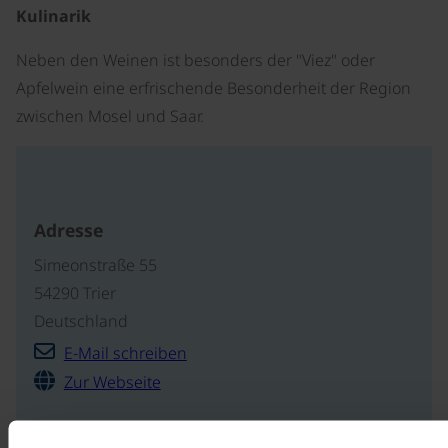
Kulinarik
Neben den Weinen ist besonders der "Viez" oder
Apfelwein eine erfrischende Besonderheit der Region
zwischen Mosel und Saar.
Adresse
Simeonstraße 55
54290 Trier
Deutschland
E-Mail schreiben
Zur Webseite