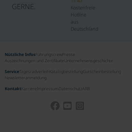
11 47
GERNE.
Kostenfreie
Hotline
aus
Deutschland
Nützliche Infos
Führungscrew
Presse
Auszeichnungen und Zertifikate
Unternehmensgeschichte
Service
Tagesradverleih
Katalogbestellung
Gutscheinbestellung
Newsletteranmeldung
Kontakt
Karriere
Impressum
Datenschutz
ARB