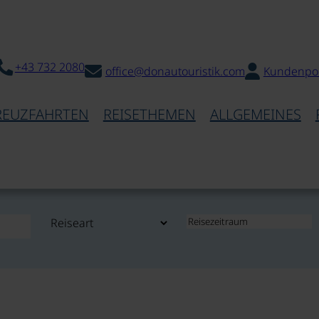
+43 732 2080
office@donautouristik.com
Kundenpor
REUZFAHRTEN
REISETHEMEN
ALLGEMEINES