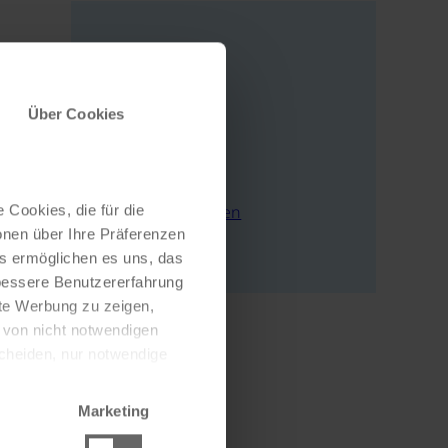
Adresse
Über Cookies
Piazza I° Maggio 7
33100 Udine
Italien
 Cookies, die für die
E-Mail schreiben
onen über Ihre Präferenzen
Zur Webseite
es ermöglichen es uns, das
 bessere Benutzererfahrung
nte Werbung zu zeigen,
g von nicht notwendigen
scheiden, nur notwendige
Marketing