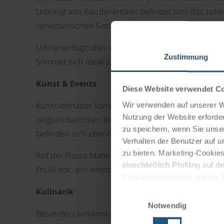
Umringt von Baudenkmäler befindet sich das sehens
venezianischen Gotik erbaut wurde.
Udine verfügt über wunderschöne Parks und Grün
Zustimmung
Sommer sich ideal zum Ausruhen eignen.
Kunst & Events
Diese Website verwendet C
Kunstliebhaber kommen in Udine voll auf ihre Ko
Wir verwenden auf unserer We
Nutzung der Website erforder
zeigt im barocken Innenraum Kunstwerke von Maler
zu speichern, wenn Sie unser
befinden sich ebenfalls im Palazzo Arcivescovile und
Verhalten der Benutzer auf u
zu bieten. Marketing-Cookies
Auf der Piazza Matteotti San Giacomo finden regel
einschließlich Profiling auf
Friuili doc, ein internationales Fest mit regionalen 
Cookies zustimmen, indem Sie
Cookies zu verwenden, indem 
Kulinarik
Einwilligungsauswahl
Notwendig
Impressum
Datenschutz
Besonders bekannt ist die Region für ihre einzigar