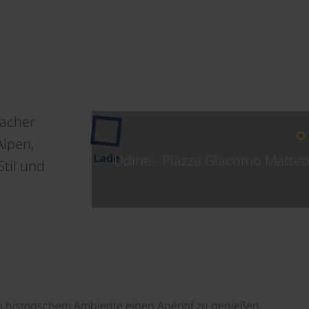
lacher
Alpen,
Lade
Udine - Piazza Giacomo Matteo
Stil und
bei historischem Ambiente einen Apéritif zu genießen.