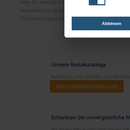
oder Öl, man hat in diesem italienischen Schlaraf
venezianische Gastronomie wurde von der mediter
Geschmack geprägt.
Ablehnen
Unsere Reisekataloge
Radreisen, Kreuzfahrten und Radkre
JETZT KOSTENFREI BESTELLEN
Schenken Sie unvergessliche 
Mit einem Reisegutschein haben Si