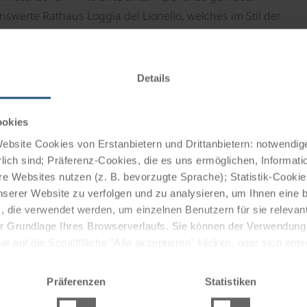
werte Rathaus Loggia del Lionello, welches im Stil der
anlagen, die von Bäumen beschattet werden und im
Details
ookies
sten. Der imposante Dom stammt aus dem Jahre 1335 und
bsite Cookies von Erstanbietern und Drittanbietern: notwendige
lich sind; Präferenz-Cookies, die es uns ermöglichen, Informati
 Giambattista Tiepolo. Weitere Meisterwerke des Malers
e Websites nutzen (z. B. bevorzugte Sprache); Statistik-Cooki
 im Festsalon des Parlamento della Patria del Friuli.
nserer Website zu verfolgen und zu analysieren, um Ihnen eine
, die verwendet werden, um einzelnen Benutzern für sie releva
mäßig Antiquitätenmärkte statt, sowie im Oktober das
 der Grundlage Ihres Browserverlaufs. Sie können der Verwendun
Produkten.
 auf die Schaltfläche "Alle akzeptieren" klicken, oder sich ent
Sie auf " Ablehnen" klicken.
Präferenzen
Statistiken
tigen kulinarischen Einflüsse. Ob Käse, Schinken, Wein