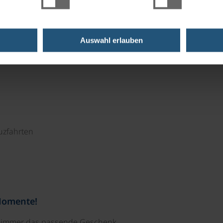
fenland als Feinschmecker genug Auswahl. Die
ranen Esskultur, der Balkan-Küche und dem Habsburger
Auswahl erlauben
uzfahrten
Momente!
e immer das passende Geschenk.