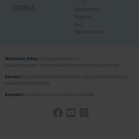
11 47
GERNE.
Kostenfreie
Hotline
aus
Deutschland
Nützliche Infos
Führungscrew
Presse
Auszeichnungen und Zertifikate
Unternehmensgeschichte
Service
Tagesradverleih
Katalogbestellung
Gutscheinbestellung
Newsletteranmeldung
Kontakt
Karriere
Impressum
Datenschutz
ARB