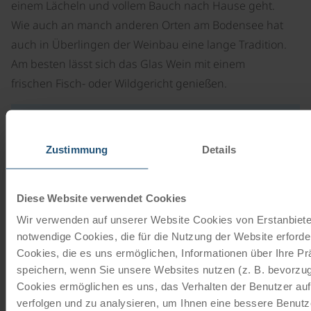
einem Lächeln und vollem Bauch nach Hause geht.
Wie auch an manch anderen Orten am Bodensee hat
auch in Überlingen der Weinbau eine lange Tradition.
Am besten lässt sich das Glas Wein mit einem
frischen Fisch- oder Wildgericht genießen.
Zustimmung
Details
Adresse
Landungsplatz 3-5
Diese Website verwendet Cookies
88662 Überlingen
Wir verwenden auf unserer Website Cookies von Erstanbieter
Deutschland
notwendige Cookies, die für die Nutzung der Website erforder
E-Mail schreiben
Cookies, die es uns ermöglichen, Informationen über Ihre P
Zur Webseite
speichern, wenn Sie unsere Websites nutzen (z. B. bevorzugt
Cookies ermöglichen es uns, das Verhalten der Benutzer au
verfolgen und zu analysieren, um Ihnen eine bessere Benutze