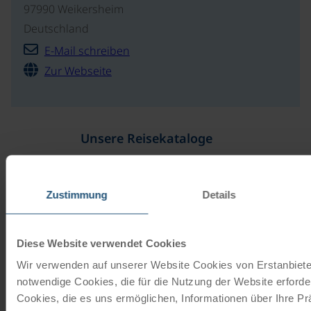
97990 Weikersheim
Deutschland
E-Mail schreiben
Zur Webseite
Unsere Reisekataloge
Radreisen, Kreuzfahrten und
Radkreuzfahrten
Zustimmung
Details
JETZT KOSTENFREI BESTELLEN
Diese Website verwendet Cookies
Wir verwenden auf unserer Website Cookies von Erstanbieter
Schenken Sie unvergessliche
notwendige Cookies, die für die Nutzung der Website erforder
Momente!
Cookies, die es uns ermöglichen, Informationen über Ihre P