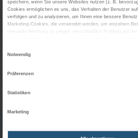
speichern, wenn Sie unsere Websites nutzen (z. B. bevorzugt
Mit einem Reisegutschein haben Sie
Cookies ermöglichen es uns, das Verhalten der Benutzer au
immer das passende Geschenk.
verfolgen und zu analysieren, um Ihnen eine bessere Benutze
Marketing-Cookies, die verwendet werden, um einzelnen Ben
JETZT BESTELLEN
relevante Werbung zu zeigen, einschließlich Profiling auf de
Browserverlaufs. Sie können der Verwendung von nicht not
zustimmen, indem Sie auf die Schaltfläche "Alle akzeptieren"
Einwilligungsauswahl
Newsletter abonnieren
entscheiden, nur notwendige Cookies zu verwenden, indem S
Notwendig
klicken.
TOP-Angebote, Aktionen - Immer auf dem
Impressum
Datenschutz
aktuellsten Stand!
Präferenzen
JETZT ANMELDEN
Statistiken
Marketing
0043
office
732
HABEN SIE