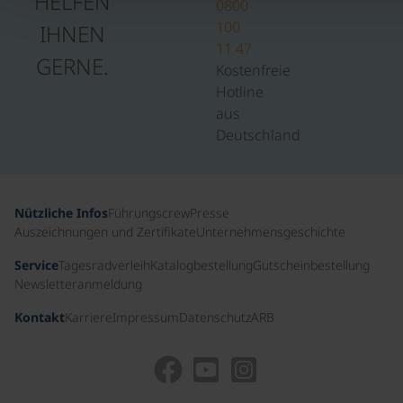
HELFEN
0800
100
IHNEN
11 47
GERNE.
Kostenfreie
Hotline
aus
Deutschland
Nützliche Infos
Führungscrew
Presse
Auszeichnungen und Zertifikate
Unternehmensgeschichte
Service
Tagesradverleih
Katalogbestellung
Gutscheinbestellung
Newsletteranmeldung
Kontakt
Karriere
Impressum
Datenschutz
ARB