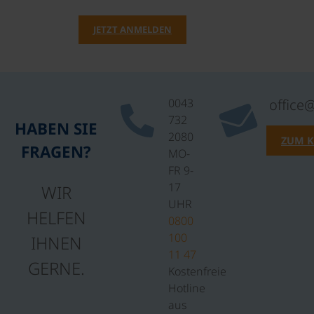
JETZT ANMELDEN
0043
office
732
HABEN SIE
2080
ZUM 
FRAGEN?
MO-
FR 9-
17
WIR
UHR
HELFEN
0800
100
IHNEN
11 47
GERNE.
Kostenfreie
Hotline
aus