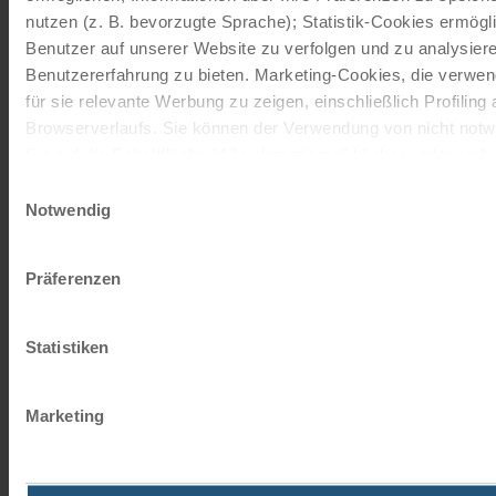
besonders starken Abschluss.
nutzen (z. B. bevorzugte Sprache); Statistik-Cookies ermögl
Bremen
ist ohne die
Weser
Benutzer auf unserer Website zu verfolgen und zu analysier
kaum denkbar. Der Fluss hat
Benutzererfahrung zu bieten. Marketing-Cookies, die verwe
die Hansestadt über
für sie relevante Werbung zu zeigen, einschließlich Profiling
Jahrhunderte geprägt: als
Browserverlaufs. Sie können der Verwendung von nicht not
Handelsweg, Lebensader und
Sie auf die Schaltfläche "Alle akzeptieren" klicken, oder sic
Verbindung zur Welt.
Cookies zu verwenden, indem Sie auf " Ablehnen" klicken.
Einwilligungsauswahl
Rund um den historischen
Notwendig
Impressum
Datenschutz
Marktplatz
zeigt sich die
Bedeutung dieser Stadt in
Präferenzen
besonderer Dichte. Der
Dom
,
das
Rathaus
, die
Stadtmusikanten
, das
Statistiken
Schnoorviertel
und die Wege
hinunter zur
Weser
verbinden
Marketing
Geschichte, Architektur und
städtisches Lebensgefühl.
Damit schließt sich der rote