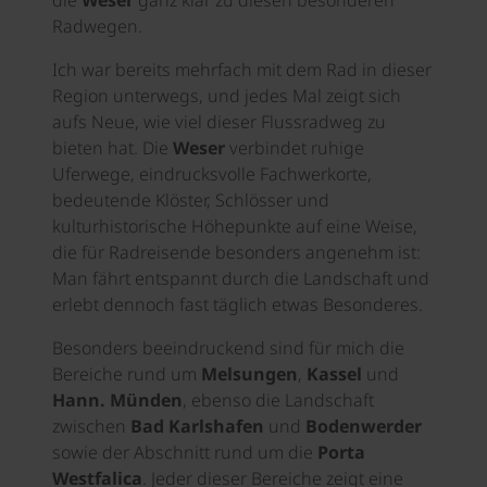
die
Weser
ganz klar zu diesen besonderen
Radwegen.
Ich war bereits mehrfach mit dem Rad in dieser
Region unterwegs, und jedes Mal zeigt sich
aufs Neue, wie viel dieser Flussradweg zu
bieten hat. Die
Weser
verbindet ruhige
Uferwege, eindrucksvolle Fachwerkorte,
bedeutende Klöster, Schlösser und
kulturhistorische Höhepunkte auf eine Weise,
die für Radreisende besonders angenehm ist:
Man fährt entspannt durch die Landschaft und
erlebt dennoch fast täglich etwas Besonderes.
Besonders beeindruckend sind für mich die
Bereiche rund um
Melsungen
,
Kassel
und
Hann. Münden
, ebenso die Landschaft
zwischen
Bad Karlshafen
und
Bodenwerder
sowie der Abschnitt rund um die
Porta
Westfalica
. Jeder dieser Bereiche zeigt eine