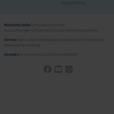
Deutschland
Nützliche Infos
Führungscrew
Presse
Auszeichnungen und Zertifikate
Unternehmensgeschichte
Service
Tagesradverleih
Katalogbestellung
Gutscheinbestellung
Newsletteranmeldung
Kontakt
Karriere
Impressum
Datenschutz
ARB