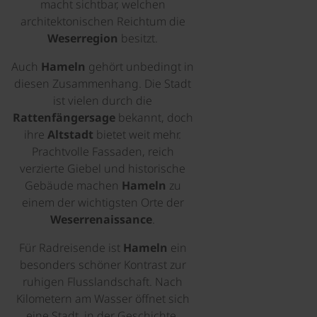
macht sichtbar, welchen
architektonischen Reichtum die
Weserregion
besitzt.
Auch
Hameln
gehört unbedingt in
diesen Zusammenhang. Die Stadt
ist vielen durch die
Rattenfängersage
bekannt, doch
ihre
Altstadt
bietet weit mehr.
Prachtvolle Fassaden, reich
verzierte Giebel und historische
Gebäude machen
Hameln
zu
einem der wichtigsten Orte der
Weserrenaissance
.
Für Radreisende ist
Hameln
ein
besonders schöner Kontrast zur
ruhigen Flusslandschaft. Nach
Kilometern am Wasser öffnet sich
eine Stadt, in der Geschichte,