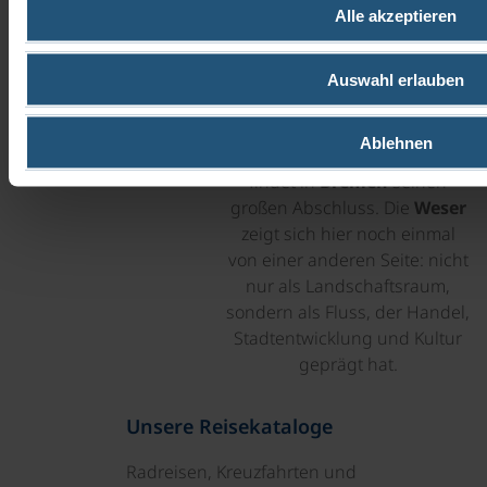
Alle akzeptieren
Faden der Reise auf
besonders schöne Weise. Was
unterwegs in Fachwerkorten,
Auswahl erlauben
Klöstern, Schlössern,
Flusslandschaften und
Ablehnen
historischen Städten beginnt,
findet in
Bremen
seinen
großen Abschluss. Die
Weser
zeigt sich hier noch einmal
von einer anderen Seite: nicht
nur als Landschaftsraum,
sondern als Fluss, der Handel,
Stadtentwicklung und Kultur
geprägt hat.
Unsere Reisekataloge
Radreisen, Kreuzfahrten und