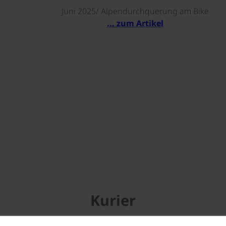
Juni 2025/ Alpendurchquerung am Bike
... zum Artikel
Kurier
01. Juni 2025/ Biken, wo einst die