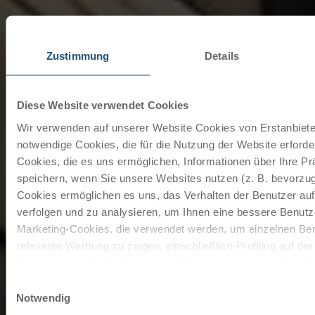
Zustimmung
Details
Diese Website verwendet Cookies
Wir verwenden auf unserer Website Cookies von Erstanbieter
notwendige Cookies, die für die Nutzung der Website erforder
Cookies, die es uns ermöglichen, Informationen über Ihre P
speichern, wenn Sie unsere Websites nutzen (z. B. bevorzugt
Cookies ermöglichen es uns, das Verhalten der Benutzer au
verfolgen und zu analysieren, um Ihnen eine bessere Benutze
Marketing-Cookies, die verwendet werden, um einzelnen Ben
relevante Werbung zu zeigen, einschließlich Profiling auf de
Browserverlaufs. Sie können der Verwendung von nicht not
zustimmen, indem Sie auf die Schaltfläche "Alle akzeptieren"
Einwilligungsauswahl
entscheiden, nur notwendige Cookies zu verwenden, indem S
Notwendig
klicken.