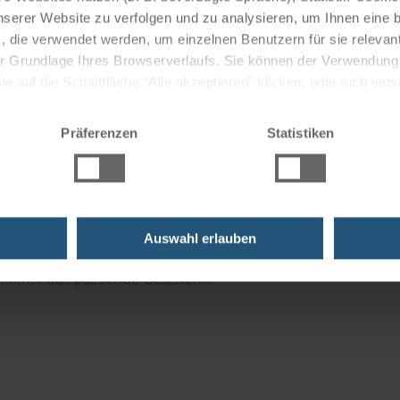
nserer Website zu verfolgen und zu analysieren, um Ihnen eine
, die verwendet werden, um einzelnen Benutzern für sie releva
 der Grundlage Ihres Browserverlaufs. Sie können der Verwendun
 auf die Schaltfläche "Alle akzeptieren" klicken, oder sich ent
Sie auf " Ablehnen" klicken.
uzfahrten
Präferenzen
Statistiken
Momente!
Auswahl erlauben
e immer das passende Geschenk.