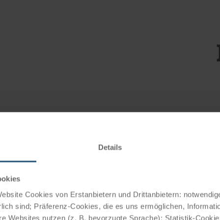
Erle
Stra
Kroa
Details
Küst
und 
Buch
ookies
zwis
bsite Cookies von Erstanbietern und Drittanbietern: notwendige
lich sind; Präferenz-Cookies, die es uns ermöglichen, Informati
e Websites nutzen (z. B. bevorzugte Sprache); Statistik-Cooki