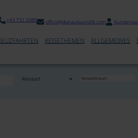
+43 732 2080
office@donautouristik.com
Kundenpor
REUZFAHRTEN
REISETHEMEN
ALLGEMEINES