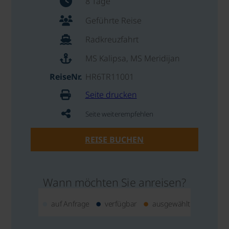
8 Tage
Geführte Reise
Radkreuzfahrt
MS Kalipsa, MS Meridijan
ReiseNr.
HR6TR11001
Seite drucken
Seite weiterempfehlen
REISE BUCHEN
Wann möchten Sie anreisen?
auf Anfrage
verfügbar
ausgewählt