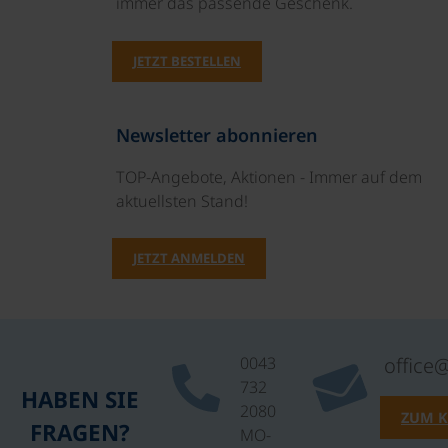
immer das passende Geschenk.
JETZT BESTELLEN
Newsletter abonnieren
TOP-Angebote, Aktionen - Immer auf dem
aktuellsten Stand!
JETZT ANMELDEN
0043
office
732
HABEN SIE
2080
ZUM 
FRAGEN?
MO-