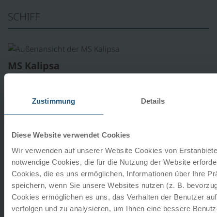
SCHIFF
MS Kalipsa
Klassisches Motorschiff, 11 Kabinen, Baujahr: 1952,
Teilrenovierung 2023/24; Länge: 25 m, Breite: 6 m,
Zustimmung
Details
Decks: 3;…
Diese Website verwendet Cookies
Wir verwenden auf unserer Website Cookies von Erstanbieter
©
MS Meridijan
notwendige Cookies, die für die Nutzung der Website erforder
Cookies, die es uns ermöglichen, Informationen über Ihre P
Klassischer Motorsegler, 19 Kabinen (circa 10 m²),
speichern, wenn Sie unsere Websites nutzen (z. B. bevorzugt
Baujahr: 2007; Länge: 32 m, Breite: 7 m, Decks: 4;
Cookies ermöglichen es uns, das Verhalten der Benutzer au
Bordsprachen:…
verfolgen und zu analysieren, um Ihnen eine bessere Benutze