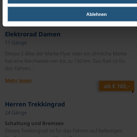
Mehr lesen
Ablehnen
ab
€ 265,-
Elektrorad Damen
11 Gänge
Dieses E-Bike der Marke Flyer oder ein ähnliche Marke
hat eine Reichweite von bis zu 150 km. Das Rad ist für
das Fahren…
Mehr lesen
ab
€ 165,-
©
Herren Trekkingrad
24 Gänge
Schaltung und Bremsen
Dieses Trekkingrad ist für das Fahren auf befestigen