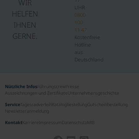
17
WIR
UHR
HELFEN
0800
100
IHNEN
11 47
GERNE.
Kostenfreie
Hotline
aus
Deutschland
Nützliche Infos
Führungscrew
Presse
Auszeichnungen und Zertifikate
Unternehmensgeschichte
Service
Tagesradverleih
Katalogbestellung
Gutscheinbestellung
Newsletteranmeldung
Kontakt
Karriere
Impressum
Datenschutz
ARB