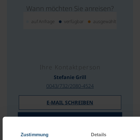
Wann möchten Sie anreisen?
auf Anfrage
verfügbar
ausgewählt
Ihre Kontaktperson
Stefanie Grill
0043/732/2080-4524
E-MAIL SCHREIBEN
ANGEBOT ANFORDERN
Zustimmung
Details
PREISRECHNER