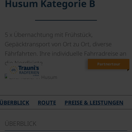
Husum Kategorie B
5 x Übernachtung mit Frühstück,
Gepäcktransport von Ort zu Ort, diverse
Fährfahrten. Ihre individuelle Fahrradreise an
die Nordküste
Partnertour
©
ÜBERBLICK
ROUTE
PREISE & LEISTUNGEN
ÜBERBLICK