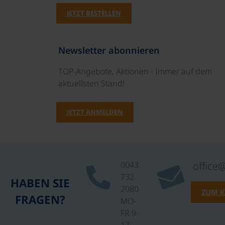
JETZT BESTELLEN
Newsletter abonnieren
TOP-Angebote, Aktionen - Immer auf dem
aktuellsten Stand!
JETZT ANMELDEN
0043
office
732
HABEN SIE
2080
ZUM 
FRAGEN?
MO-
FR 9-