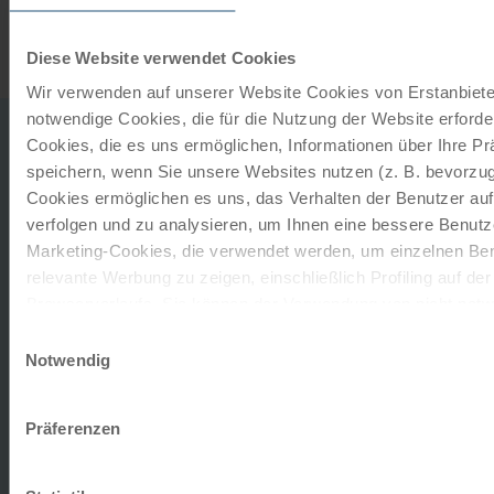
Diese Website verwendet Cookies
Wir verwenden auf unserer Website Cookies von Erstanbieter
notwendige Cookies, die für die Nutzung der Website erforder
Ihre Hotels
Cookies, die es uns ermöglichen, Informationen über Ihre P
☼☼
Mittelklassehotels oder Pensionen der 2
oder
speichern, wenn Sie unsere Websites nutzen (z. B. bevorzugt
Cookies ermöglichen es uns, das Verhalten der Benutzer au
☼☼☼
3
Kategorie
verfolgen und zu analysieren, um Ihnen eine bessere Benutze
☼☼☼
Hamburg, 3
Best Western Raphael Hotel Altona
Marketing-Cookies, die verwendet werden, um einzelnen Ben
oder gleichwertig
relevante Werbung zu zeigen, einschließlich Profiling auf de
Elmshorn/Glückstadt, Signature Hotel Drei Kronen
Browserverlaufs. Sie können der Verwendung von nicht not
Elmshorn oder gleichwertig
zustimmen, indem Sie auf die Schaltfläche "Alle akzeptieren"
Einwilligungsauswahl
Brunsbüttel, Schleusenhotel oder gleichwertig
entscheiden, nur notwendige Cookies zu verwenden, indem S
Notwendig
Büsum, Der Mühlenhof oder gleichwertig
klicken.
☼☼☼☼
Husum, 4
Hotel am Schlosspark oder gleichwertig
Impressum
Datenschutz
Präferenzen
Gastronomie