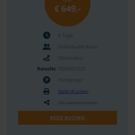
€ 649,-
6 Tage
Individuelle Reise
Distanztour
ReiseNr.
DE6XF01029
Partnertour
Seite drucken
Seite weiterempfehlen
REISE BUCHEN