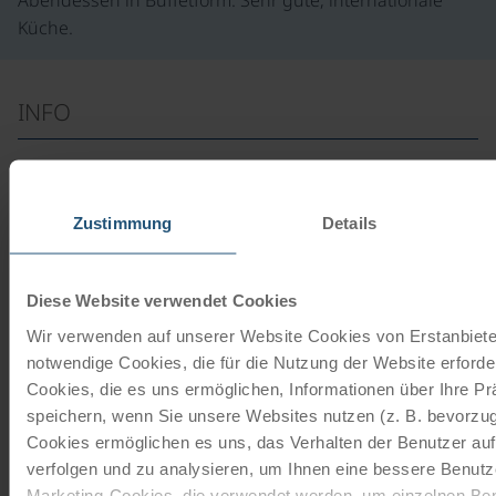
Küche.
INFO
Ihre Leihräder
ab
€ 90,-
Zustimmung
Details
©
Tourenrad Damen
Diese Website verwendet Cookies
21 Gänge | 28"
Wir verwenden auf unserer Website Cookies von Erstanbieter
Das 21-Gang Tourenrad mit Freilauffunktion ist von den
notwendige Cookies, die für die Nutzung der Website erforder
Marken Schauff oder Kalkhoff. Die Firma Schauff stellt
Cookies, die es uns ermöglichen, Informationen über Ihre P
seit 1945…
speichern, wenn Sie unsere Websites nutzen (z. B. bevorzugt
Mehr lesen
Cookies ermöglichen es uns, das Verhalten der Benutzer au
verfolgen und zu analysieren, um Ihnen eine bessere Benutze
ab
€ 90,-
Marketing-Cookies, die verwendet werden, um einzelnen Ben