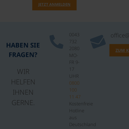
JETZT ANMELDEN
0043
office
732
HABEN SIE
2080
ZUM 
FRAGEN?
MO-
FR 9-
17
WIR
UHR
HELFEN
0800
100
IHNEN
11 47
GERNE.
Kostenfreie
Hotline
aus
Deutschland