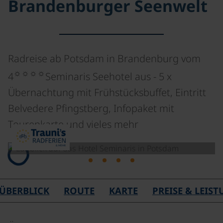
Brandenburger Seenwelt
Radreise ab Potsdam in Brandenburg vom
☼☼☼☼
4
Seminaris Seehotel aus - 5 x
Übernachtung mit Frühstücksbuffet, Eintritt
Belvedere Pfingstberg, Infopaket mit
Tourenkarte und vieles mehr
Lade
ÜBERBLICK
ROUTE
KARTE
PREISE & LEIS