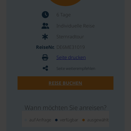
6 Tage
Individuelle Reise
Sternradtour
ReiseNr.
DE6ME31019
Seite drucken
Seite weiterempfehlen
REISE BUCHEN
Wann möchten Sie anreisen?
auf Anfrage
verfügbar
ausgewählt