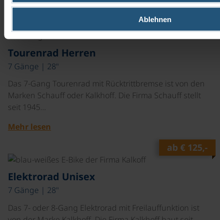
Mehr lesen
Ablehnen
ab
€ 90,-
©
Tourenrad Herren
7 Gänge | 28"
Das 7-Gang Tourenrad mit Rücktrittbremse ist von den
Marken Schauff oder Kalkhoff. Die Firma Schauff stellt
seit 1945…
Mehr lesen
ab
€ 125,-
©
Elektrorad Unisex
7 Gänge | 28"
Das 7- oder 8-Gang Elektrorad mit Freilauffunktion ist
von der Marke Kalkhoff. Die Firma Kalkhoff baut seit