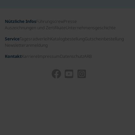
Nützliche Infos
Führungscrew
Presse
Auszeichnungen und Zertifikate
Unternehmensgeschichte
Service
Tagesradverleih
Katalogbestellung
Gutscheinbestellung
Newsletteranmeldung
Kontakt
Karriere
Impressum
Datenschutz
ARB