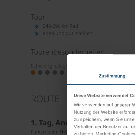
Tour
248-296 km Rad
eben und gut markiert
Tourenbesonderheiten
Schwierigkeitsgrad
Zustimmung
ROUTE
Diese Website verwendet C
Wir verwenden auf unserer We
Nutzung der Website erforder
zu speichern, wenn Sie unser
1. Tag, Anreise nach Siófok
Verhalten der Benutzer auf u
Parken beim Hotel.
zu bieten. Marketing-Cookies