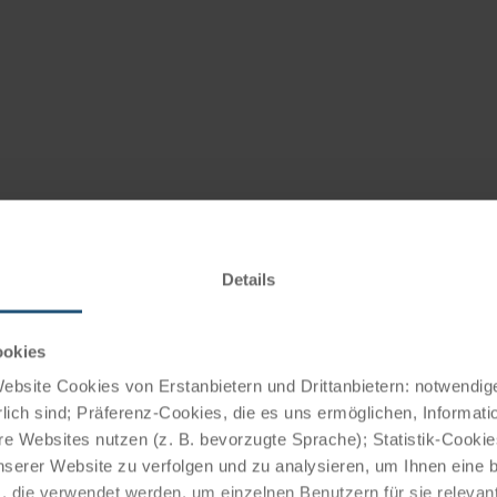
Details
ookies
bsite Cookies von Erstanbietern und Drittanbietern: notwendige
lich sind; Präferenz-Cookies, die es uns ermöglichen, Informati
e Websites nutzen (z. B. bevorzugte Sprache); Statistik-Cooki
 (3 Autostunden/253 km von Wien)
nserer Website zu verfolgen und zu analysieren, um Ihnen eine
, die verwendet werden, um einzelnen Benutzern für sie releva