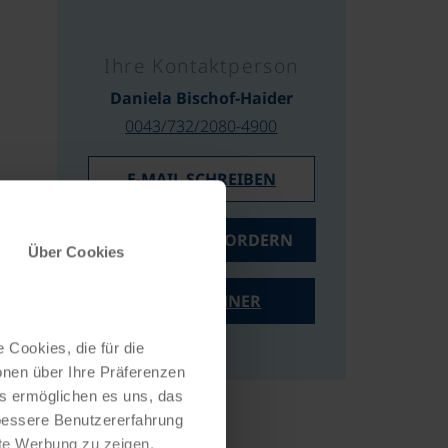
Ihre Kontaktperson
Daniela Bischof-Haider
0043/732/2080-4900
E-MAIL SCHREIBEN
ANGEBOT ANFORDERN
Über Cookies
PREISRECHNER
 Cookies, die für die
onen über Ihre Präferenzen
es ermöglichen es uns, das
 bessere Benutzererfahrung
nte Werbung zu zeigen,