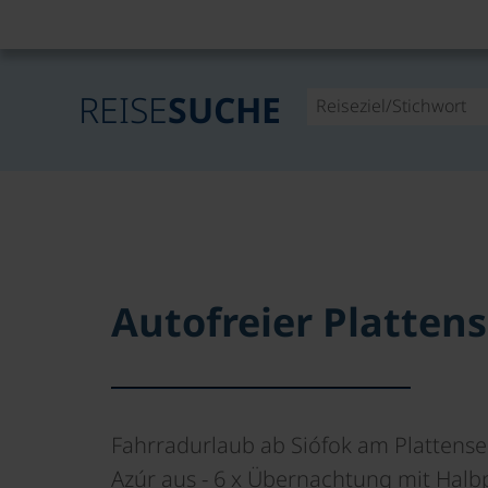
REISE
SUCHE
Autofreier Platte
Fahrradurlaub ab Siófok am Plattens
Azúr aus - 6 x Übernachtung mit Hal