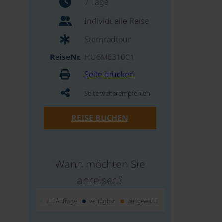
7 Tage
Individuelle Reise
Sternradtour
ReiseNr.
HU6ME31001
Seite drucken
Seite weiterempfehlen
REISE BUCHEN
Wann möchten Sie
anreisen?
auf Anfrage
verfügbar
ausgewählt