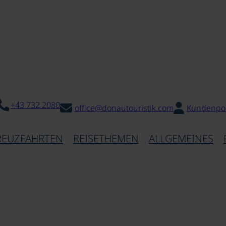
+43 732 2080
office@donautouristik.com
Kundenpor
REUZFAHRTEN
REISETHEMEN
ALLGEMEINES