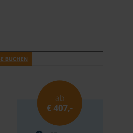
SE BUCHEN
ab
€ 407,-