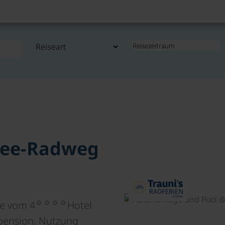
nsee-Radweg
☼☼☼☼
ee vom 4
Hotel
bpension, Nutzung