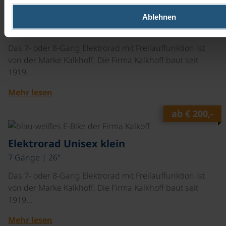
Elektrorad Unisex
Ablehnen
7 Gänge | 28"
Das 7- oder 8-Gang Elektrorad mit Freilauffunktion ist
von der Marke Kalkhoff. Die Firma Kalkhoff baut seit
1919…
Mehr lesen
ab
€ 200,-
©
Elektrorad Unisex klein
7 Gänge | 26"
Das 7- oder 8-Gang Elektrorad mit Freilauffunktion ist
von der Marke Kalkhoff. Die Firma Kalkhoff baut seit
1919…
Mehr lesen