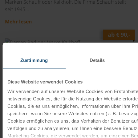
Marken Schauff oder Kalkhoff. Die Firma Schauff stellt
seit 1945…
Mehr lesen
ab
€ 90,-
©
Tourenrad Damen
Zustimmung
Details
7 Gänge | 28"
Das 7-Gang Tourenrad mit Rücktrittbremse ist von den
Marken Schauff oder Kalkhoff. Die Firma Schauff stellt
Diese Website verwendet Cookies
seit 1945…
Wir verwenden auf unserer Website Cookies von Erstanbieter
Mehr lesen
notwendige Cookies, die für die Nutzung der Website erforder
Cookies, die es uns ermöglichen, Informationen über Ihre P
ab
€ 90,-
speichern, wenn Sie unsere Websites nutzen (z. B. bevorzugt
©
Cookies ermöglichen es uns, das Verhalten der Benutzer au
verfolgen und zu analysieren, um Ihnen eine bessere Benutze
Tourenrad Herren
Marketing-Cookies, die verwendet werden, um einzelnen Ben