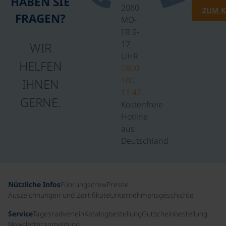
HABEN SIE
2080
ZUM 
FRAGEN?
MO-
FR 9-
17
WIR
UHR
HELFEN
0800
100
IHNEN
11 47
GERNE.
Kostenfreie
Hotline
aus
Deutschland
Nützliche Infos
Führungscrew
Presse
Auszeichnungen und Zertifikate
Unternehmensgeschichte
Service
Tagesradverleih
Katalogbestellung
Gutscheinbestellung
Newsletteranmeldung