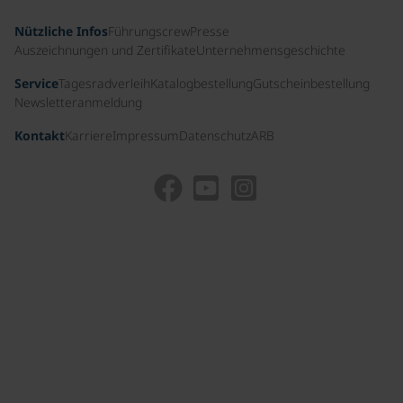
Nützliche Infos
Führungscrew
Presse
Auszeichnungen und Zertifikate
Unternehmensgeschichte
Service
Tagesradverleih
Katalogbestellung
Gutscheinbestellung
Newsletteranmeldung
Kontakt
Karriere
Impressum
Datenschutz
ARB