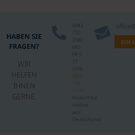
0043
office
732
HABEN SIE
2080
ZUM 
FRAGEN?
MO-
FR 9-
17
WIR
UHR
HELFEN
0800
100
IHNEN
11 47
GERNE.
Kostenfreie
Hotline
aus
Deutschland