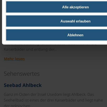
Mehr lesen
Alle akzeptieren
ab
€ 160,-
Auswahl erlauben
Elektrofahrrad Unisex
8 Gänge | 28"
Ablehnen
Modernes 8-Gang-E-Bike mit komfortabler
Motorunterstützung für müheloses Radeln durch die
Kaiserbäder und entlang der…
Mehr lesen
Sehenswertes
©
Seebad Ahlbeck
Ganz im Osten der Insel Usedom liegt Ahlbeck. Das
Seeheilbad ist eines der drei Kaiserbäder und liegt nahe
der polnischen…