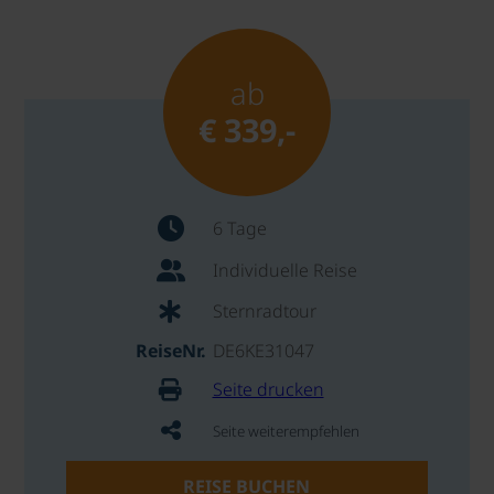
ab
€ 339,-
6 Tage
Individuelle Reise
Sternradtour
ReiseNr.
DE6KE31047
Seite drucken
Seite weiterempfehlen
REISE BUCHEN