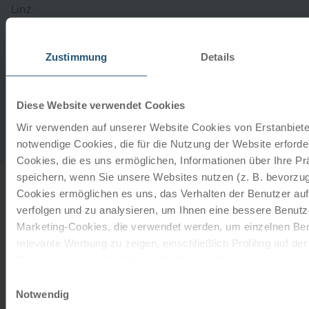
Linz
LAGE:
Das Courtyard Marriott Hotel in Linz erfreut sich
einer erstklassigen Lage im Herzen der Stadt, nur
Zustimmung
Details
wenige Schritte von den wichtigsten
Sehenswürdigkeiten entfernt. Gäste genießen
bequemen…
Diese Website verwendet Cookies
Wir verwenden auf unserer Website Cookies von Erstanbieter
Verlängerung auf Anfrage
notwendige Cookies, die für die Nutzung der Website erforder
Cookies, die es uns ermöglichen, Informationen über Ihre P
speichern, wenn Sie unsere Websites nutzen (z. B. bevorzugt
Cookies ermöglichen es uns, das Verhalten der Benutzer au
INFO
verfolgen und zu analysieren, um Ihnen eine bessere Benutze
Marketing-Cookies, die verwendet werden, um einzelnen Ben
relevante Werbung zu zeigen, einschließlich Profiling auf de
Browserverlaufs. Sie können der Verwendung von nicht not
Sehenswertes
zustimmen, indem Sie auf die Schaltfläche "Alle akzeptieren"
Einwilligungsauswahl
entscheiden, nur notwendige Cookies zu verwenden, indem S
Notwendig
©
klicken.