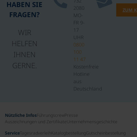
732
HABEN SIE
2080
ZUM 
FRAGEN?
MO-
FR 9-
17
WIR
UHR
HELFEN
0800
100
IHNEN
11 47
GERNE.
Kostenfreie
Hotline
aus
Deutschland
Nützliche Infos
Führungscrew
Presse
Auszeichnungen und Zertifikate
Unternehmensgeschichte
Service
Tagesradverleih
Katalogbestellung
Gutscheinbestellung