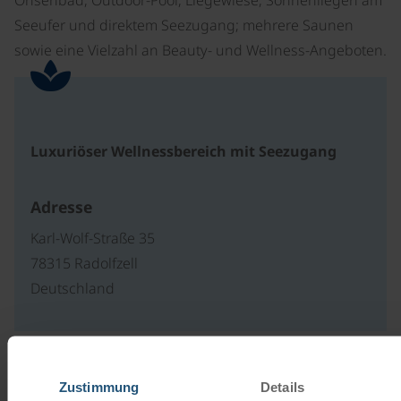
Seeufer und direktem Seezugang; mehrere Saunen
sowie eine Vielzahl an Beauty- und Wellness-Angeboten.
Luxuriöser Wellnessbereich mit Seezugang
Adresse
Karl-Wolf-Straße 35
78315 Radolfzell
Deutschland
Unsere Reisekataloge
Zustimmung
Details