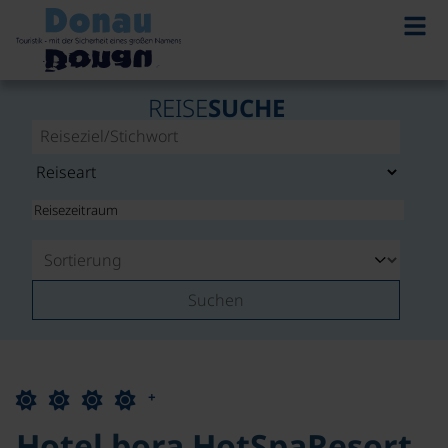
REISE
SUCHE
Suchen
+
Hotel bora HotSpaResort