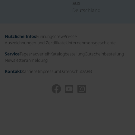
aus
Deutschland
Nützliche Infos
Führungscrew
Presse
Auszeichnungen und Zertifikate
Unternehmensgeschichte
Service
Tagesradverleih
Katalogbestellung
Gutscheinbestellung
Newsletteranmeldung
Kontakt
Karriere
Impressum
Datenschutz
ARB