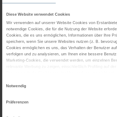
Radreisen, Kreuzfahrten und
Radkreuzfahrten
Diese Website verwendet Cookies
Wir verwenden auf unserer Website Cookies von Erstanbieter
JETZT KOSTENFREI BESTELLEN
notwendige Cookies, die für die Nutzung der Website erforder
Cookies, die es uns ermöglichen, Informationen über Ihre P
speichern, wenn Sie unsere Websites nutzen (z. B. bevorzugt
Schenken Sie unvergessliche
Cookies ermöglichen es uns, das Verhalten der Benutzer au
Momente!
verfolgen und zu analysieren, um Ihnen eine bessere Benutze
Marketing-Cookies, die verwendet werden, um einzelnen Ben
Mit einem Reisegutschein haben Sie
relevante Werbung zu zeigen, einschließlich Profiling auf de
immer das passende Geschenk.
Browserverlaufs. Sie können der Verwendung von nicht not
zustimmen, indem Sie auf die Schaltfläche "Alle akzeptieren"
Einwilligungsauswahl
JETZT BESTELLEN
entscheiden, nur notwendige Cookies zu verwenden, indem S
Notwendig
klicken.
Impressum
Datenschutz
Newsletter abonnieren
Präferenzen
TOP-Angebote, Aktionen - Immer auf dem