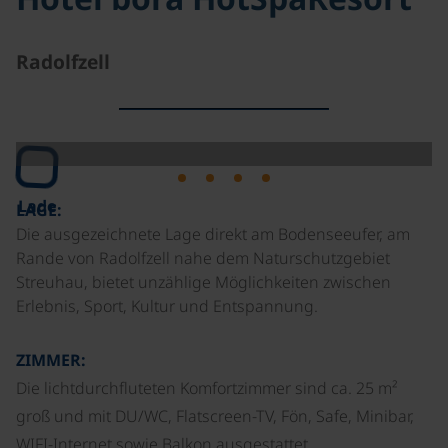
Radolfzell
Lade
LAGE:
Die ausgezeichnete Lage direkt am Bodenseeufer, am
Rande von Radolfzell nahe dem Naturschutzgebiet
Streuhau, bietet unzählige Möglichkeiten zwischen
Erlebnis, Sport, Kultur und Entspannung.
ZIMMER:
Die lichtdurchfluteten Komfortzimmer sind ca. 25 m²
groß und mit DU/WC, Flatscreen-TV, Fön, Safe, Minibar,
WIFI-Internet sowie Balkon ausgestattet.