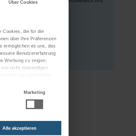
Luxuriöser Wellnessbereich mit
Über Cookies
Seezugang
Address
 Cookies, die für die
Karl-Wolf-Straße 35
onen über Ihre Präferenzen
es ermöglichen es uns, das
78315 Radolfzell
 bessere Benutzererfahrung
Deutschland
nte Werbung zu zeigen,
g von nicht notwendigen
scheiden, nur notwendige
Marketing
Alle akzeptieren