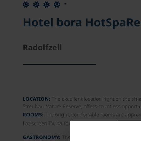
+
Hotel bora HotSpaRe
Radolfzell
LOCATION:
The excellent location right on the shor
Streuhau Nature Reserve, offers countless opportuni
ROOMS:
The bright, comfortable rooms are approx
flat-screen TV, hairdryer, safe, minibar, Wi-Fi intern
GASTRONOMY:
The breakfast offers a wide selecti