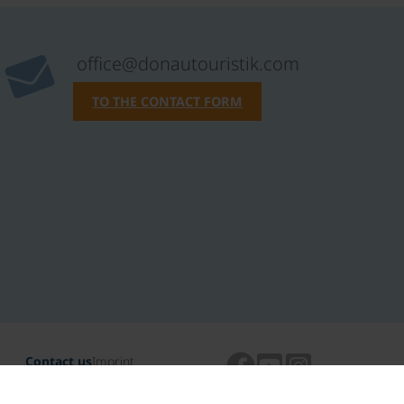
office@donautouristik.com
TO THE CONTACT FORM
Contact us
Imprint
Data protection
TAC