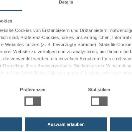
Details
restaurant exclusively pampers hotel guests with light,
ed ingredients from the region, refined with spices from
nal recipes.
ookies
bsite Cookies von Erstanbietern und Drittanbietern: notwendige
lich sind; Präferenz-Cookies, die es uns ermöglichen, Informati
e Websites nutzen (z. B. bevorzugte Sprache); Statistik-Cooki
ce with a textile-free sauna oasis impresses with a
nserer Website zu verfolgen und zu analysieren, um Ihnen eine
n, sun loungers on the lakeshore, and direct lake access;
, die verwendet werden, um einzelnen Benutzern für sie releva
 der Grundlage Ihres Browserverlaufs. Sie können der Verwendun
nd wellness offerings.
 auf die Schaltfläche "Alle akzeptieren" klicken, oder sich ent
Sie auf " Ablehnen" klicken.
Präferenzen
Statistiken
ruises
Auswahl erlauben