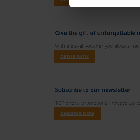
Give the gift of unforgettable
With a travel voucher you always have
ORDER NOW
Subscribe to our newsletter
TOP offers, promotions - Always up to
REGISTER NOW