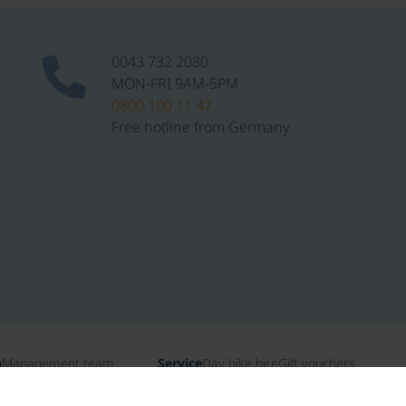
0043 732 2080
MON-FRI 9AM-5PM
0800 100 11 47
Free hotline from Germany
n
Management team
Service
Day bike hire
Gift vouchers
ates