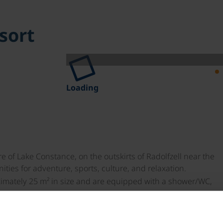
sort
Loading
e of Lake Constance, on the outskirts of Radolfzell near the
ties for adventure, sports, culture, and relaxation.
imately 25 m² in size and are equipped with a shower/WC,
et, and balcony.
on of fresh regional dishes, pastries, juices, teas, and