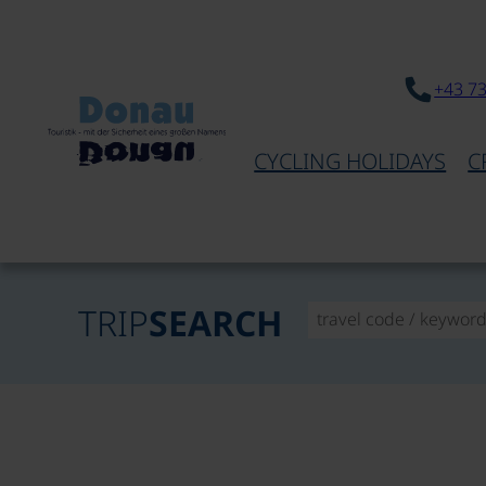
+43 7
CYCLING HOLIDAYS
C
TRIP
SEARCH