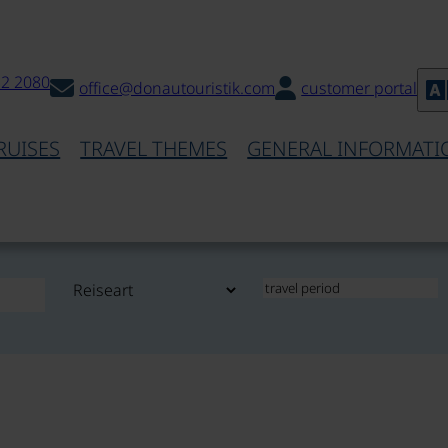
32 2080
office@donautouristik.com
customer portal
RUISES
TRAVEL THEMES
GENERAL INFORMATI