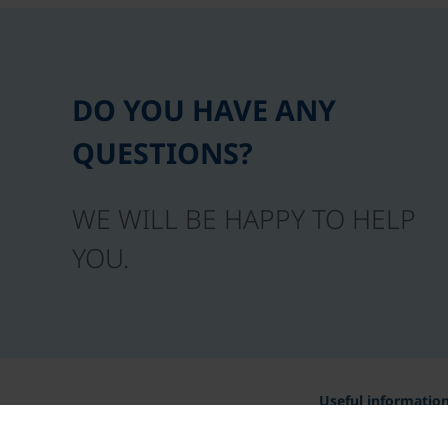
DO YOU HAVE ANY
QUESTIONS?
WE WILL BE HAPPY TO HELP
YOU.
Useful informatio
Awards and certific