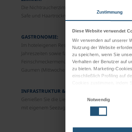
Die Nichtraucherzimmer sind alle mit Dusche/WC o
Zustimmung
Safe und Haartrockner ausgestattet.
Diese Website verwendet C
GASTRONOMIE:
Wir verwenden auf unserer We
Im hoteleigenen Restaurant genießen Sie regional
Nutzung der Website erforder
Jahreszeiten sowie fangfrische Fische aus dem B
zu speichern, wenn Sie unser
Feinschmeckermenü bietet die mediterran inspirie
Verhalten der Benutzer auf u
zu bieten. Marketing-Cookies
Gaumen (Mittwoche & Donnerstag Ruhetage).
einschließlich Profiling auf
Cookies zustimmen, indem Sie
Cookies zu verwenden, indem 
INFRASTRUKTUR & WELLNESS:
Einwilligungsauswahl
Genießen Sie die Liegewiese sowie den beheizten 
Notwendig
Impressum
Datenschutz
mit eigenem Seezugang leistet das Hotel seinen B