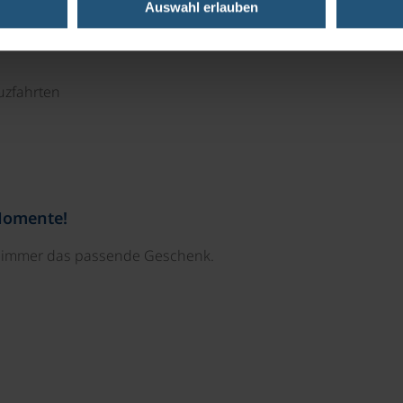
Auswahl erlauben
uzfahrten
Momente!
e immer das passende Geschenk.