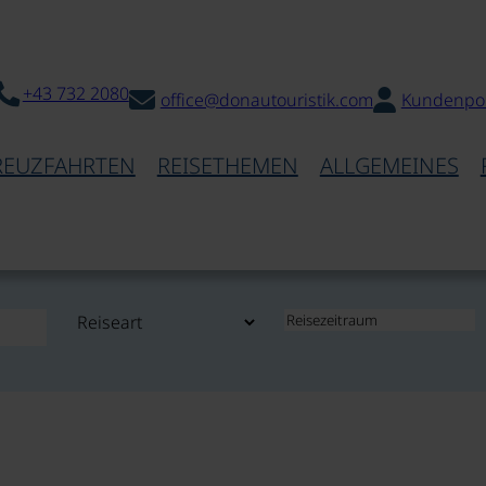
+43 732 2080
office@donautouristik.com
Kundenpor
REUZFAHRTEN
REISETHEMEN
ALLGEMEINES