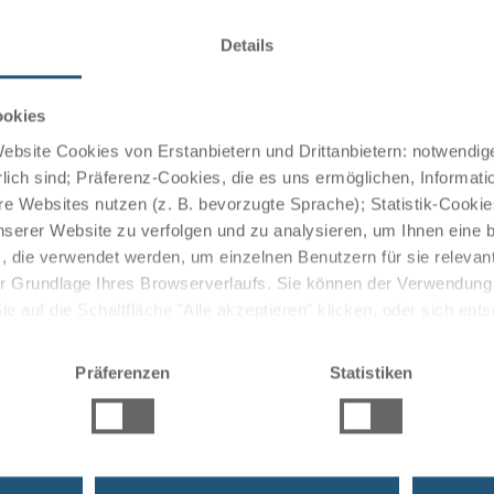
der Badewanne/WC, Telefon, Radio, Flachbild-TV, W-Lan,
Details
ookies
bsite Cookies von Erstanbietern und Drittanbietern: notwendige
e und internationale Gerichte entsprechend den
lich sind; Präferenz-Cookies, die es uns ermöglichen, Informati
odensee. Von schwäbischen Schmankerln bis zum
e Websites nutzen (z. B. bevorzugte Sprache); Statistik-Cooki
rte Küche kulinarische Genüsse für den verwöhnten
nserer Website zu verfolgen und zu analysieren, um Ihnen eine
, die verwendet werden, um einzelnen Benutzern für sie releva
 der Grundlage Ihres Browserverlaufs. Sie können der Verwendun
 auf die Schaltfläche "Alle akzeptieren" klicken, oder sich ent
Sie auf " Ablehnen" klicken.
Outdoor-Pool (11 x 5 m). Mit der schönen Lage des Hauses
Präferenzen
Statistiken
eitrag zu einem erholsamen Urlaub.