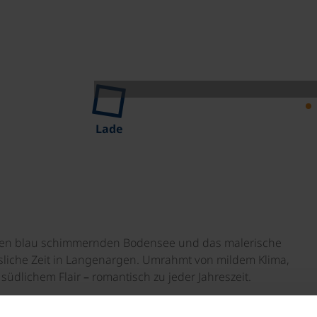
Lade
 den blau schimmernden Bodensee und das malerische
ssliche Zeit in Langenargen. Umrahmt von mildem Klima,
südlichem Flair – romantisch zu jeder Jahreszeit.