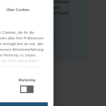
Wellnessanlage inklusive
Außenpool, Infrarot-
Über Cookies
Wärmekabine und Sauna
Adresse
 Cookies, die für die
Obere Seestraße 52
onen über Ihre Präferenzen
88085 Langenargen
es ermöglichen es uns, das
 bessere Benutzererfahrung
Deutschland
nte Werbung zu zeigen,
g von nicht notwendigen
scheiden, nur notwendige
Marketing