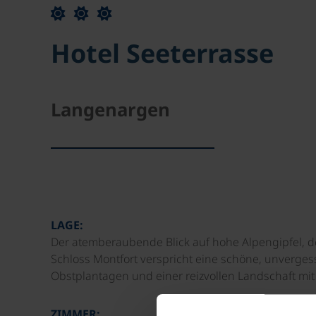
Hotel Seeterrasse
Langenargen
LAGE:
Der atemberaubende Blick auf hohe Alpengipfel,
Schloss Montfort verspricht eine schöne, unverge
Obstplantagen und einer reizvollen Landschaft mit 
ZIMMER: