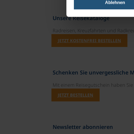
Ablehnen
Unsere Reisekataloge
Radreisen, Kreuzfahrten und Radkre
JETZT KOSTENFREI BESTELLEN
Schenken Sie unvergessliche 
Mit einem Reisegutschein haben Si
JETZT BESTELLEN
Newsletter abonnieren