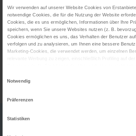
With a travel voucher you always have the
Wir verwenden auf unserer Website Cookies von Erstanbieter
perfect gift.
notwendige Cookies, die für die Nutzung der Website erforder
Cookies, die es uns ermöglichen, Informationen über Ihre P
speichern, wenn Sie unsere Websites nutzen (z. B. bevorzugt
ORDER NOW
Cookies ermöglichen es uns, das Verhalten der Benutzer au
verfolgen und zu analysieren, um Ihnen eine bessere Benutze
Marketing-Cookies, die verwendet werden, um einzelnen Ben
Subscribe to our newsletter
relevante Werbung zu zeigen, einschließlich Profiling auf de
Browserverlaufs. Sie können der Verwendung von nicht not
TOP offers, promotions - Always up to date!
zustimmen, indem Sie auf die Schaltfläche "Alle akzeptieren"
Einwilligungsauswahl
entscheiden, nur notwendige Cookies zu verwenden, indem S
Notwendig
REGISTER NOW
klicken.
Impressum
Datenschutz
Präferenzen
0043
office
Statistiken
732
DO YOU
2080
TO TH