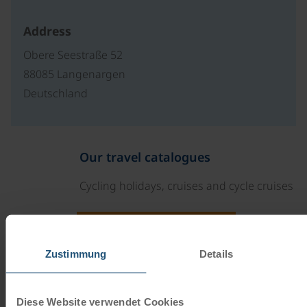
Address
Obere Seestraße 52
88085 Langenargen
Deutschland
Our travel catalogues
Cycling holidays, cruises and cycle cruises
ORDER NOW FREE OF CHARGE
Zustimmung
Details
Give the gift of unforgettable
moments!
Diese Website verwendet Cookies