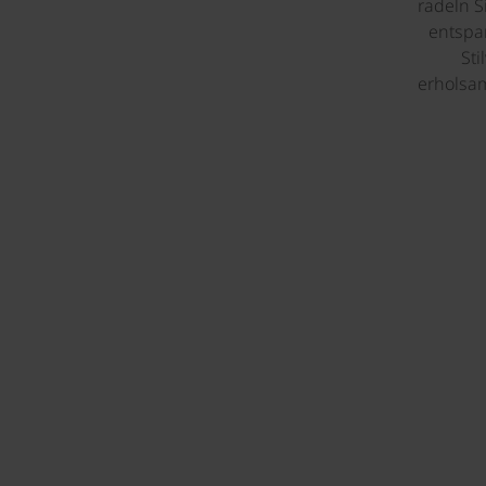
radeln S
entspa
Sti
erholsa