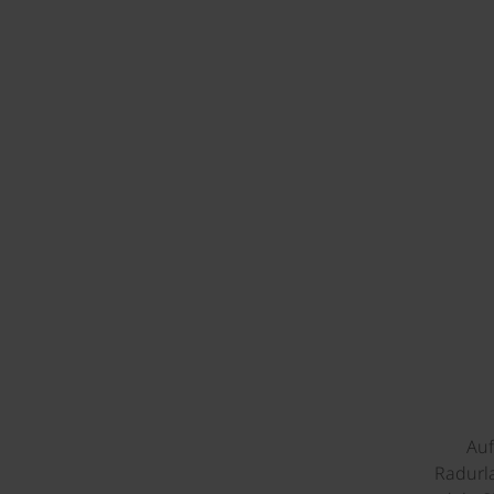
©
Auf
Radurla