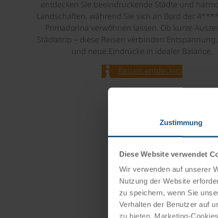
entdecken Sie beeindruckende Städte und harm
Landschaften, während Sie sich an Bord der 4***
Primadonna verwöhnen lassen. Ob kurze Auszei
Städtetrip – diese Reisen verbinden Entspannung
und neue Eindrücke in idealer Balance.
Reisen entdecken
Zustimmung
Diese Website verwendet C
Wir verwenden auf unserer We
Nutzung der Website erforder
zu speichern, wenn Sie unser
Verhalten der Benutzer auf u
zu bieten. Marketing-Cookies