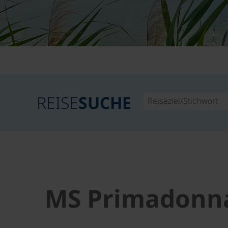
REISE
SUCHE
MS Primadonna 