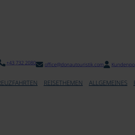
+43 732 2080
office@donautouristik.com
Kundenpor
REUZFAHRTEN
REISETHEMEN
ALLGEMEINES