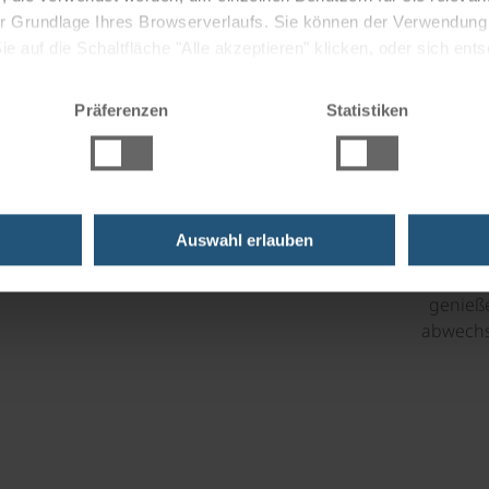
 der Grundlage Ihres Browserverlaufs. Sie können der Verwendun
 auf die Schaltfläche "Alle akzeptieren" klicken, oder sich ent
Sie auf " Ablehnen" klicken.
Präferenzen
Statistiken
K
Unsere
Prim
Auswahl erlauben
Prächt
weite P
genieße
abwechsl