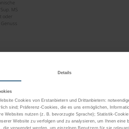
onische
*Sup. MS
t oder
, Genuss
Details
ookies
bsite Cookies von Erstanbietern und Drittanbietern: notwendige
lich sind; Präferenz-Cookies, die es uns ermöglichen, Informati
e Websites nutzen (z. B. bevorzugte Sprache); Statistik-Cooki
nserer Website zu verfolgen und zu analysieren, um Ihnen eine
, die verwendet werden, um einzelnen Benutzern für sie releva