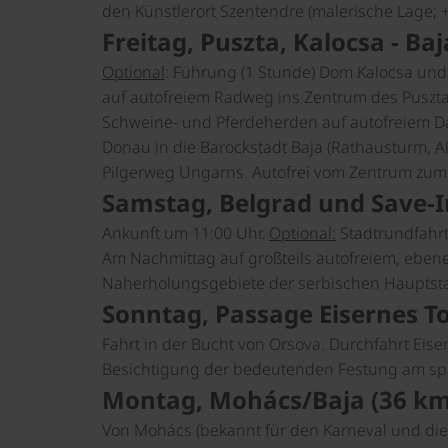
den Künstlerort Szentendre (malerische Lage; +
Freitag, Puszta, Kalocsa - Ba
Optional
: Führung (1 Stunde) Dom Kalocsa und 
auf autofreiem Radweg ins Zentrum des Pusztas
Schweine- und Pferdeherden auf autofreiem D
Donau in die Barockstadt Baja (Rathausturm, A
Pilgerweg Ungarns. Autofrei vom Zentrum zum Sc
Samstag, Belgrad und Save-I
Ankunft um 11:00 Uhr.
Optional:
Stadtrundfahrt
Am Nachmittag auf großteils autofreiem, eben
Naherholungsgebiete der serbischen Hauptsta
Sonntag, Passage Eisernes T
Fahrt in der Bucht von Orsova. Durchfahrt Eis
Besichtigung der bedeutenden Festung am spä
Montag, Mohács/Baja (36 km
Von Mohács (bekannt für den Karneval und die