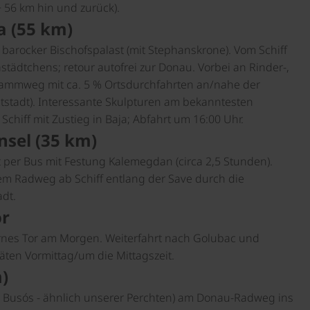
 56 km hin und zurück).
ja (55 km)
barocker Bischofspalast (mit Stephanskrone). Vom Schiff
tädtchens; retour autofrei zur Donau. Vorbei an Rinder-,
ammweg mit ca. 5 % Ortsdurchfahrten an/nahe der
ltstadt). Interessante Skulpturen am bekanntesten
hiff mit Zustieg in Baja; Abfahrt um 16:00 Uhr.
nsel (35 km)
 per Bus mit Festung Kalemegdan (circa 2,5 Stunden).
em Radweg ab Schiff entlang der Save durch die
dt.
or
ernes Tor am Morgen. Weiterfahrt nach Golubac und
ten Vormittag/um die Mittagszeit.
)
 Busós - ähnlich unserer Perchten) am Donau-Radweg ins