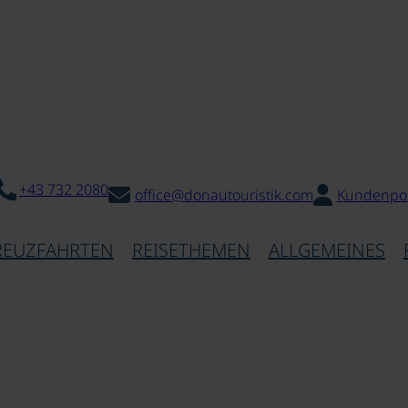
+43 732 2080
office@donautouristik.com
Kundenpor
REUZFAHRTEN
REISETHEMEN
ALLGEMEINES