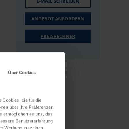
E-MAIL SCHREIBEN
ANGEBOT ANFORDERN
PREISRECHNER
Über Cookies
 Cookies, die für die
onen über Ihre Präferenzen
es ermöglichen es uns, das
 bessere Benutzererfahrung
nte Werbung zu zeigen,