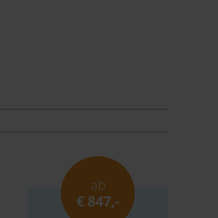
ab
€ 847,-