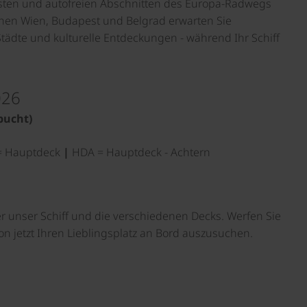
nsten und autofreien Abschnitten des Europa-Radwegs
schen Wien, Budapest und Belgrad erwarten Sie
Städte und kulturelle Entdeckungen - während Ihr Schiff
026
bucht)
 Hauptdeck
|
HDA = Hauptdeck - Achtern
er unser Schiff und die verschiedenen Decks. Werfen Sie
on jetzt Ihren Lieblingsplatz an Bord auszusuchen.