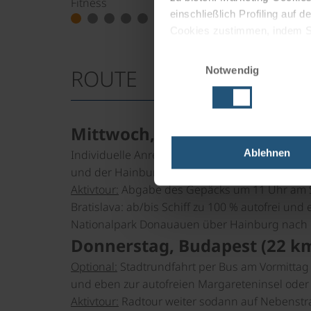
Fitness
Qualität der Ra
einschließlich Profiling auf
Cookies zustimmen, indem Sie
Cookies zu verwenden, indem 
Einwilligungsauswahl
Notwendig
ROUTE
Impressum
Datenschutz
Mittwoch, Anreise nach Wie
Ablehnen
Individuelle Anreise. Ab 14:30 Uhr Boarding;
und der Hainburger Pforte in die slowakische H
Aktivtour:
Abgabe des Gepäcks um 11 Uhr am Sc
Bratislava: ab/bis Schiff zu 100 % autofrei un
Nationalpark Donauauen über Hainburg nach Bra
Donnerstag, Budapest (22 k
Optional:
Stadtrundfahrt per Bus am Vormittag
und eben zur autofreien Margareteninsel oder
Aktivtour:
Radtour weiter sodann auf Nebenstra