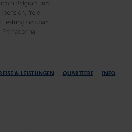
 nach Belgrad und
llpension, freie
tt Festung Golubac
MS Primadonna
REISE & LEISTUNGEN
QUARTIERE
INFO