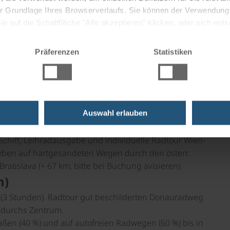
dwege
Beschilderung
 der Grundlage Ihres Browserverlaufs. Sie können der Verwendun
 auf die Schaltfläche "Alle akzeptieren" klicken, oder sich ent
Sie auf " Ablehnen" klicken.
Präferenzen
Statistiken
n-Nussdorf
Auswahl erlauben
 Abfahrt um 15:00 Uhr vorbei am Nationalpark Donau-Auen
auptstadt Bratislava.
hiff; Leihradausgabe und individuelle Radtour Wien-
d eben auf hartgesandeten Wegen durch den österr.
tislava (+ 67 km; bitte bei Buchung avisieren).
m)
 (3 Stunden). Radtour gut beschilderten Donauradweg
 durchs Zentrum.
ßen (40 %) und auf autofreien Radwegen (60 %) bis in