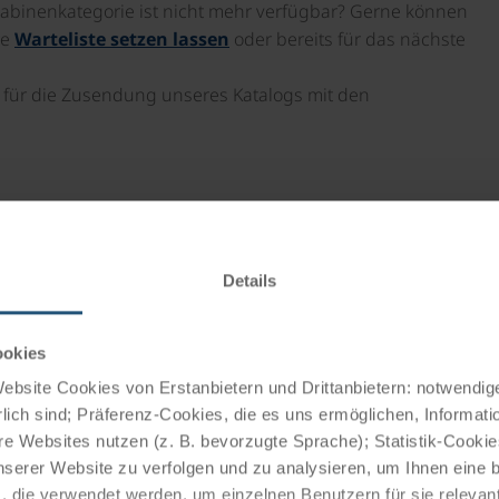
binenkategorie ist nicht mehr verfügbar? Gerne können
re
Warteliste setzen lassen
oder bereits für das nächste
 für die Zusendung unseres Katalogs mit den
rt
und Serbien
Details
buchbar
ookies
bsite Cookies von Erstanbietern und Drittanbietern: notwendige
lich sind; Präferenz-Cookies, die es uns ermöglichen, Informati
e Websites nutzen (z. B. bevorzugte Sprache); Statistik-Cooki
nserer Website zu verfolgen und zu analysieren, um Ihnen eine
, die verwendet werden, um einzelnen Benutzern für sie releva