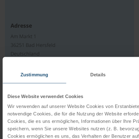
Adresse
Am Markt 1
36251 Bad Hersfeld
Deutschland
E-Mail schreiben
Zur Webseite
Zustimmung
Details
Diese Website verwendet Cookies
Unsere Reisekataloge
Wir verwenden auf unserer Website Cookies von Erstanbieter
notwendige Cookies, die für die Nutzung der Website erforder
Radreisen, Kreuzfahrten und
Cookies, die es uns ermöglichen, Informationen über Ihre P
Radkreuzfahrten
speichern, wenn Sie unsere Websites nutzen (z. B. bevorzugt
Cookies ermöglichen es uns, das Verhalten der Benutzer au