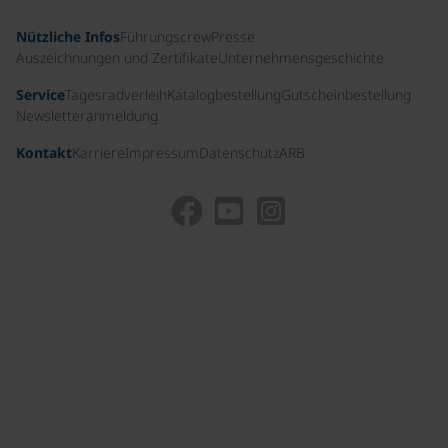
Nützliche Infos
Führungscrew
Presse
Auszeichnungen und Zertifikate
Unternehmensgeschichte
Service
Tagesradverleih
Katalogbestellung
Gutscheinbestellung
Newsletteranmeldung
Kontakt
Karriere
Impressum
Datenschutz
ARB