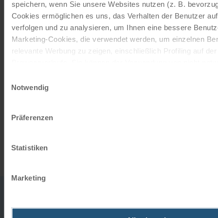
speichern, wenn Sie unsere Websites nutzen (z. B. bevorzugt
Mit einem Reisegutschein haben Sie
Cookies ermöglichen es uns, das Verhalten der Benutzer au
immer das passende Geschenk.
verfolgen und zu analysieren, um Ihnen eine bessere Benutze
Marketing-Cookies, die verwendet werden, um einzelnen Ben
JETZT BESTELLEN
relevante Werbung zu zeigen, einschließlich Profiling auf de
Browserverlaufs. Sie können der Verwendung von nicht not
zustimmen, indem Sie auf die Schaltfläche "Alle akzeptieren"
Einwilligungsauswahl
Newsletter abonnieren
entscheiden, nur notwendige Cookies zu verwenden, indem S
Notwendig
klicken.
TOP-Angebote, Aktionen - Immer auf dem
Impressum
Datenschutz
Präferenzen
aktuellsten Stand!
JETZT ANMELDEN
Statistiken
Marketing
0043
office
732
HABEN SIE