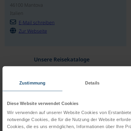
46100 Mantova
Italien
E-Mail schreiben
Zur Webseite
Unsere Reisekataloge
Radreisen, Kreuzfahrten und
Radkreuzfahrten
Zustimmung
Details
JETZT KOSTENFREI BESTELLEN
Diese Website verwendet Cookies
Wir verwenden auf unserer Website Cookies von Erstanbieter
Schenken Sie unvergessliche
notwendige Cookies, die für die Nutzung der Website erforder
Momente!
Cookies, die es uns ermöglichen, Informationen über Ihre P