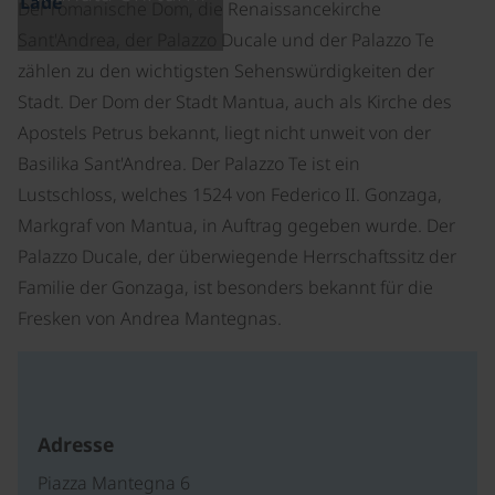
Lade
Der romanische Dom, die Renaissancekirche
Sant'Andrea, der Palazzo Ducale und der Palazzo Te
zählen zu den wichtigsten Sehenswürdigkeiten der
Stadt. Der Dom der Stadt Mantua, auch als Kirche des
Apostels Petrus bekannt, liegt nicht unweit von der
Basilika Sant'Andrea. Der Palazzo Te ist ein
Lustschloss, welches 1524 von Federico II. Gonzaga,
Markgraf von Mantua, in Auftrag gegeben wurde. Der
Palazzo Ducale, der überwiegende Herrschaftssitz der
Familie der Gonzaga, ist besonders bekannt für die
Fresken von Andrea Mantegnas.
Adresse
Piazza Mantegna 6