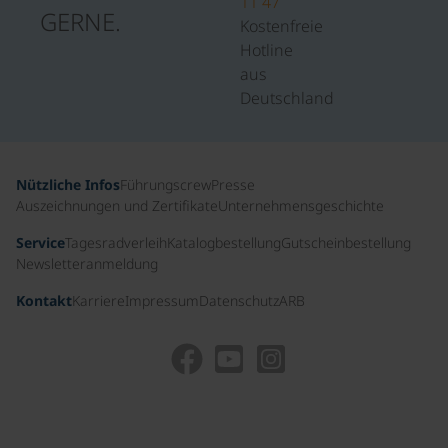
11 47
GERNE.
Kostenfreie
Hotline
aus
Deutschland
Nützliche Infos
Führungscrew
Presse
Auszeichnungen und Zertifikate
Unternehmensgeschichte
Service
Tagesradverleih
Katalogbestellung
Gutscheinbestellung
Newsletteranmeldung
Kontakt
Karriere
Impressum
Datenschutz
ARB