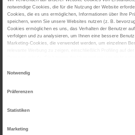
notwendige Cookies, die für die Nutzung der Website erforder
Unsere Reisekataloge
Cookies, die es uns ermöglichen, Informationen über Ihre P
speichern, wenn Sie unsere Websites nutzen (z. B. bevorzugt
Radreisen, Kreuzfahrten und
Cookies ermöglichen es uns, das Verhalten der Benutzer au
Radkreuzfahrten
verfolgen und zu analysieren, um Ihnen eine bessere Benutze
Marketing-Cookies, die verwendet werden, um einzelnen Ben
JETZT KOSTENFREI BESTELLEN
relevante Werbung zu zeigen, einschließlich Profiling auf de
Browserverlaufs. Sie können der Verwendung von nicht not
zustimmen, indem Sie auf die Schaltfläche "Alle akzeptieren"
Einwilligungsauswahl
Schenken Sie unvergessliche
entscheiden, nur notwendige Cookies zu verwenden, indem S
Notwendig
Momente!
klicken.
Mit einem Reisegutschein haben Sie
Impressum
Datenschutz
Präferenzen
immer das passende Geschenk.
Statistiken
JETZT BESTELLEN
Marketing