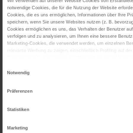
Wir verwenden auf unserer Website Cookies von Erstanbieter
notwendige Cookies, die für die Nutzung der Website erforder
Schenken Sie unvergessliche
Cookies, die es uns ermöglichen, Informationen über Ihre P
Momente!
speichern, wenn Sie unsere Websites nutzen (z. B. bevorzugt
Cookies ermöglichen es uns, das Verhalten der Benutzer au
Mit einem Reisegutschein haben Sie
verfolgen und zu analysieren, um Ihnen eine bessere Benutze
immer das passende Geschenk.
Marketing-Cookies, die verwendet werden, um einzelnen Ben
relevante Werbung zu zeigen, einschließlich Profiling auf de
Browserverlaufs. Sie können der Verwendung von nicht not
JETZT BESTELLEN
zustimmen, indem Sie auf die Schaltfläche "Alle akzeptieren"
Einwilligungsauswahl
entscheiden, nur notwendige Cookies zu verwenden, indem S
Notwendig
klicken.
Newsletter abonnieren
Impressum
Datenschutz
Präferenzen
TOP-Angebote, Aktionen - Immer auf dem
aktuellsten Stand!
Statistiken
JETZT ANMELDEN
Marketing