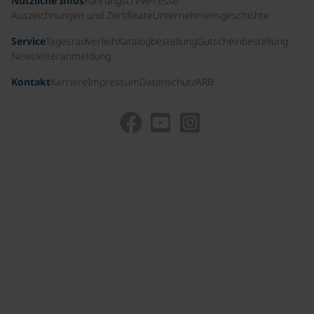
Nützliche Infos
Führungscrew
Presse
Auszeichnungen und Zertifikate
Unternehmensgeschichte
Service
Tagesradverleih
Katalogbestellung
Gutscheinbestellung
Newsletteranmeldung
Kontakt
Karriere
Impressum
Datenschutz
ARB