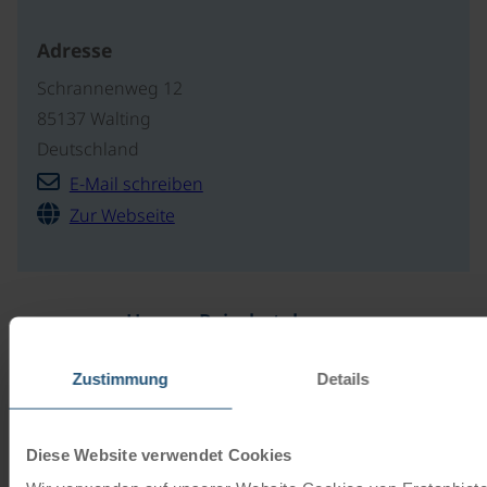
Adresse
Schrannenweg 12
85137 Walting
Deutschland
E-Mail schreiben
Zur Webseite
Unsere Reisekataloge
Radreisen, Kreuzfahrten und
Zustimmung
Details
Radkreuzfahrten
Diese Website verwendet Cookies
JETZT KOSTENFREI BESTELLEN