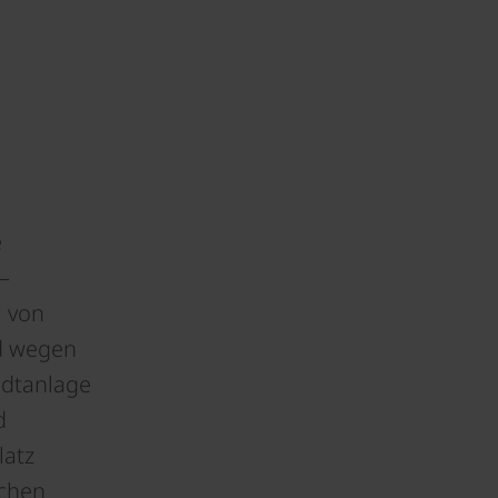
e
–
l von
rd wegen
adtanlage
d
latz
schen