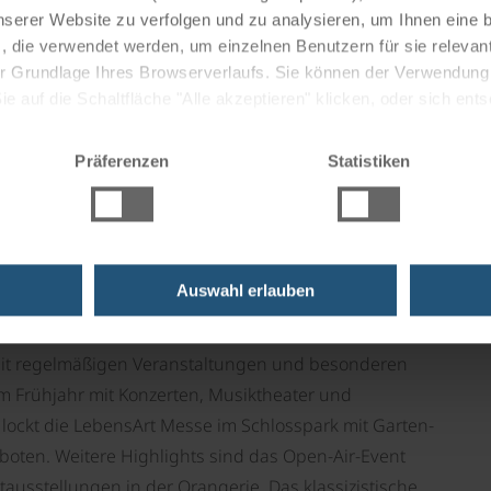
nserer Website zu verfolgen und zu analysieren, um Ihnen eine
, die verwendet werden, um einzelnen Benutzern für sie releva
 der Grundlage Ihres Browserverlaufs. Sie können der Verwendun
 auf die Schaltfläche "Alle akzeptieren" klicken, oder sich ent
le Küche mit Fokus auf Fisch und Produkte von der Insel
Sie auf " Ablehnen" klicken.
us, findest du gemütliche Restaurants mit
Präferenzen
Statistiken
fisch direkt vom Kutter. Auch saisonale Zutaten wie
ielen Gerichten eine wichtige Rolle. Ergänzt wird das
nd regionalen Spezialitäten wie dem Rügener
Auswahl erlauben
t mit regelmäßigen Veranstaltungen und besonderen
im Frühjahr mit Konzerten, Musiktheater und
lockt die LebensArt Messe im Schlosspark mit Garten-
eboten. Weitere Highlights sind das Open-Air-Event
ausstellungen in der Orangerie. Das klassizistische