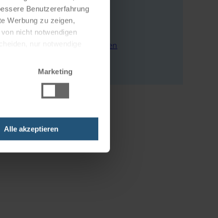
Alleestraße 2
 bessere Benutzererfahrung
18581 Putbus
nte Werbung zu zeigen,
Deutschland
g von nicht notwendigen
scheiden, nur notwendige
E-Mail schreiben
Zur Webseite
Marketing
Alle akzeptieren