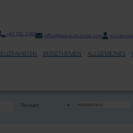
+43 732 2080
office@donautouristik.com
Kundenpor
REUZFAHRTEN
REISETHEMEN
ALLGEMEINES