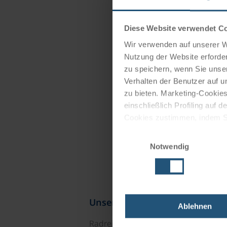
Diese Website verwendet C
Wir verwenden auf unserer We
Nutzung der Website erforder
zu speichern, wenn Sie unser
Verhalten der Benutzer auf u
zu bieten. Marketing-Cookies
einschließlich Profiling auf
Cookies zustimmen, indem Sie
Cookies zu verwenden, indem 
Einwilligungsauswahl
Notwendig
Impressum
Datenschutz
Unsere Reisekataloge
Ablehnen
Radreisen, Kreuzfahrten und Radkre