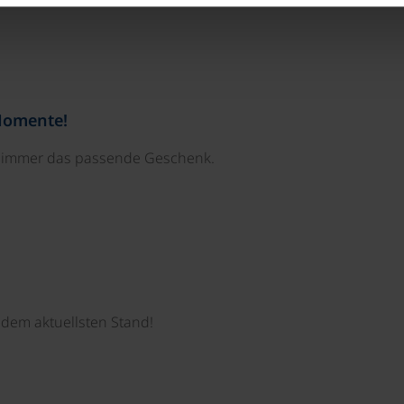
Momente!
e immer das passende Geschenk.
dem aktuellsten Stand!