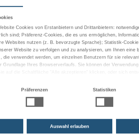
ookies
bsite Cookies von Erstanbietern und Drittanbietern: notwendige
lich sind; Präferenz-Cookies, die es uns ermöglichen, Informati
e Websites nutzen (z. B. bevorzugte Sprache); Statistik-Cooki
nserer Website zu verfolgen und zu analysieren, um Ihnen eine
, die verwendet werden, um einzelnen Benutzern für sie releva
 der Grundlage Ihres Browserverlaufs. Sie können der Verwendun
 auf die Schaltfläche "Alle akzeptieren" klicken, oder sich ent
Sie auf " Ablehnen" klicken.
Präferenzen
Statistiken
Auswahl erlauben
uzfahrten