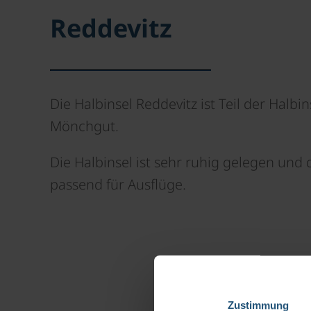
Reddevitz
Die Halbinsel Reddevitz ist Teil der Halbin
Mönchgut.
Die Halbinsel ist sehr ruhig gelegen und
passend für Ausflüge.
Zustimmung