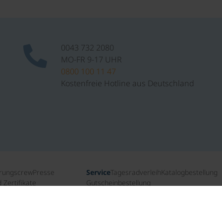
0043 732 2080
MO-FR 9-17 UHR
0800 100 11 47
Kostenfreie Hotline aus Deutschland
rungscrew
Presse
Service
Tagesradverleih
Katalogbestellung
Zertifikate
Gutscheinbestellung
ichte
Newsletteranmeldung