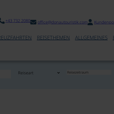
+43 732 2080
office@donautouristik.com
Kundenpor
REUZFAHRTEN
REISETHEMEN
ALLGEMEINES