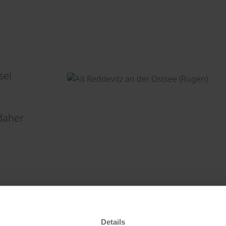
sel
 daher
Details