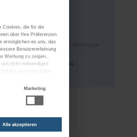
Adresse
 Cookies, die für die
onen über Ihre Präferenzen
Alt Reddevitz 23a
es ermöglichen es uns, das
18586 Alt Reddevitz (Mönchgut)
 bessere Benutzererfahrung
Deutschland
nte Werbung zu zeigen,
E-Mail schreiben
g von nicht notwendigen
scheiden, nur notwendige
Zur Webseite
Marketing
Alle akzeptieren