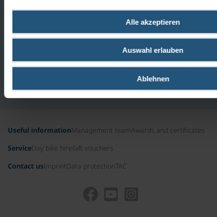
5PM
WE WILL BE
0800
Alle akzeptieren
HAPPY TO
100
11 47
HELP YOU.
Auswahl erlauben
Free
hotline
from
Ablehnen
Germany
Useful information
Management team
Awards and certificates
Service
Day bike hire
Gift vouchers
Contact us
Imprint
Data protection
TAC