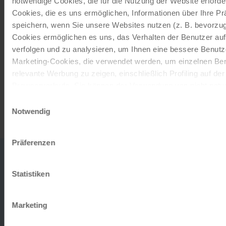
notwendige Cookies, die für die Nutzung der Website erforder
Cookies, die es uns ermöglichen, Informationen über Ihre P
ORDER NOW
speichern, wenn Sie unsere Websites nutzen (z. B. bevorzugt
Cookies ermöglichen es uns, das Verhalten der Benutzer au
verfolgen und zu analysieren, um Ihnen eine bessere Benutze
Subscribe to our newsletter
Marketing-Cookies, die verwendet werden, um einzelnen Ben
relevante Werbung zu zeigen, einschließlich Profiling auf de
TOP offers, promotions - Always up to date!
Browserverlaufs. Sie können der Verwendung von nicht not
zustimmen, indem Sie auf die Schaltfläche "Alle akzeptieren"
Einwilligungsauswahl
REGISTER NOW
entscheiden, nur notwendige Cookies zu verwenden, indem S
Notwendig
klicken.
Impressum
Datenschutz
Präferenzen
0043
office
732
Statistiken
DO YOU
2080
TO TH
HAVE ANY
MON-
Marketing
FRI
QUESTIONS?
9AM-