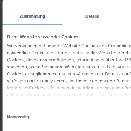
JETZT KOSTENFREI BESTELLEN
Zustimmung
Details
Schenken Sie unvergessliche
Momente!
Diese Website verwendet Cookies
Mit einem Reisegutschein haben Sie
Wir verwenden auf unserer Website Cookies von Erstanbieter
immer das passende Geschenk.
notwendige Cookies, die für die Nutzung der Website erforder
Cookies, die es uns ermöglichen, Informationen über Ihre P
JETZT BESTELLEN
speichern, wenn Sie unsere Websites nutzen (z. B. bevorzugt
Cookies ermöglichen es uns, das Verhalten der Benutzer au
verfolgen und zu analysieren, um Ihnen eine bessere Benutze
Newsletter abonnieren
Marketing-Cookies, die verwendet werden, um einzelnen Ben
relevante Werbung zu zeigen, einschließlich Profiling auf de
TOP-Angebote, Aktionen - Immer auf dem
Browserverlaufs. Sie können der Verwendung von nicht not
aktuellsten Stand!
zustimmen, indem Sie auf die Schaltfläche "Alle akzeptieren"
Einwilligungsauswahl
entscheiden, nur notwendige Cookies zu verwenden, indem S
Notwendig
klicken.
JETZT ANMELDEN