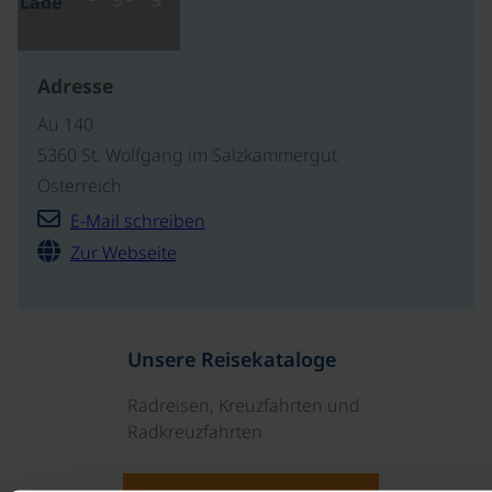
Lade
Adresse
Au 140
5360 St. Wolfgang im Salzkammergut
Österreich
E-Mail schreiben
Zur Webseite
Unsere Reisekataloge
Radreisen, Kreuzfahrten und
Radkreuzfahrten