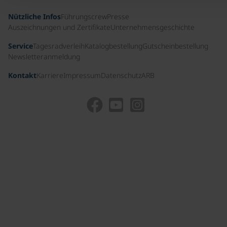
Nützliche Infos
Führungscrew
Presse
Auszeichnungen und Zertifikate
Unternehmensgeschichte
Service
Tagesradverleih
Katalogbestellung
Gutscheinbestellung
Newsletteranmeldung
Kontakt
Karriere
Impressum
Datenschutz
ARB