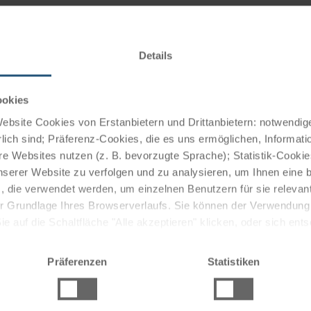
würdigkeiten.
Details
ookies
on Theateraufführungen über Sagen, Geschichten und
r eigenen Freilichtbühne mit mehr als 1200 Sitzplätzen
bsite Cookies von Erstanbietern und Drittanbietern: notwendige
lich sind; Präferenz-Cookies, die es uns ermöglichen, Informati
e Websites nutzen (z. B. bevorzugte Sprache); Statistik-Cooki
lksfest an und auf der Müritz zieht jährlich mehr als
nserer Website zu verfolgen und zu analysieren, um Ihnen eine
, die verwendet werden, um einzelnen Benutzern für sie releva
 Wasserskishow, Kanurennen und ist einen Besuch wert.
 der Grundlage Ihres Browserverlaufs. Sie können der Verwendun
 auf die Schaltfläche "Alle akzeptieren" klicken, oder sich ent
Sie auf " Ablehnen" klicken.
Präferenzen
Statistiken
aren bietet viele Top-Restaurants, wo für jeden