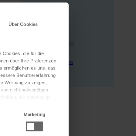
Adresse
Über Cookies
Neuer Markt 21
17192 Waren (Müritz)
Deutschland
 Cookies, die für die
onen über Ihre Präferenzen
E-Mail schreiben
es ermöglichen es uns, das
Zur Webseite
 bessere Benutzererfahrung
nte Werbung zu zeigen,
g von nicht notwendigen
scheiden, nur notwendige
Marketing