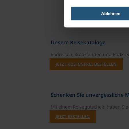
Ablehnen
Unsere Reisekataloge
Radreisen, Kreuzfahrten und Radkre
JETZT KOSTENFREI BESTELLEN
Schenken Sie unvergessliche 
Mit einem Reisegutschein haben Si
JETZT BESTELLEN