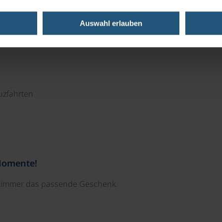
Auswahl erlauben
uzfahrten
Momente!
e immer das passende Geschenk.