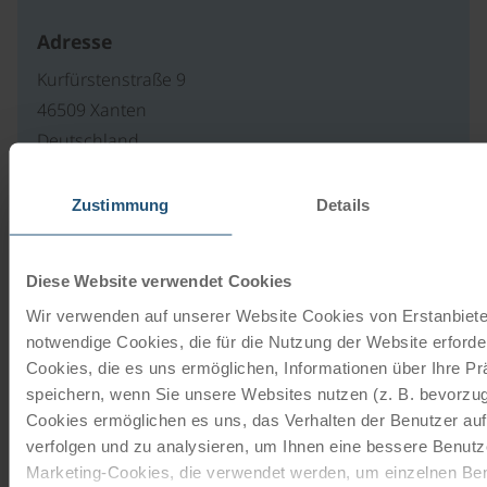
Adresse
Kurfürstenstraße 9
46509 Xanten
Deutschland
Zur Webseite
Zustimmung
Details
Unsere Reisekataloge
Diese Website verwendet Cookies
Wir verwenden auf unserer Website Cookies von Erstanbieter
Radreisen, Kreuzfahrten und
notwendige Cookies, die für die Nutzung der Website erforder
Radkreuzfahrten
Cookies, die es uns ermöglichen, Informationen über Ihre P
speichern, wenn Sie unsere Websites nutzen (z. B. bevorzugt
JETZT KOSTENFREI BESTELLEN
Cookies ermöglichen es uns, das Verhalten der Benutzer au
verfolgen und zu analysieren, um Ihnen eine bessere Benutze
Marketing-Cookies, die verwendet werden, um einzelnen Ben