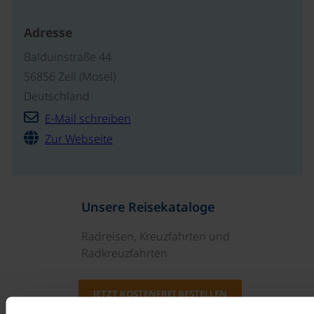
Adresse
Balduinstraße 44
56856 Zell (Mosel)
Deutschland
E-Mail schreiben
Zur Webseite
Unsere Reisekataloge
Radreisen, Kreuzfahrten und
Radkreuzfahrten
JETZT KOSTENFREI BESTELLEN