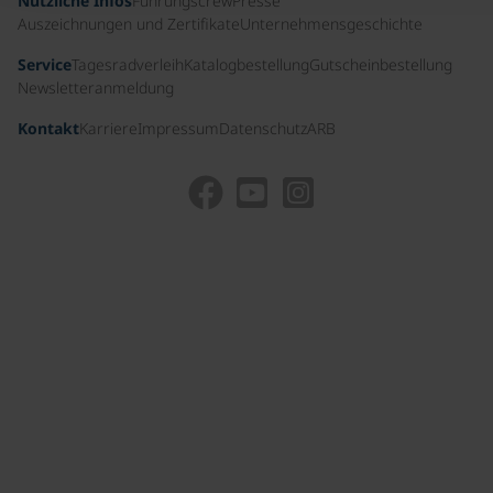
Nützliche Infos
Führungscrew
Presse
Auszeichnungen und Zertifikate
Unternehmensgeschichte
Service
Tagesradverleih
Katalogbestellung
Gutscheinbestellung
Newsletteranmeldung
Kontakt
Karriere
Impressum
Datenschutz
ARB