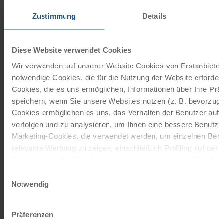
Zustimmung
Details
Schenken Sie unvergessliche
Momente!
Diese Website verwendet Cookies
Mit einem Reisegutschein haben Sie
Wir verwenden auf unserer Website Cookies von Erstanbieter
immer das passende Geschenk.
notwendige Cookies, die für die Nutzung der Website erforder
Cookies, die es uns ermöglichen, Informationen über Ihre P
JETZT BESTELLEN
speichern, wenn Sie unsere Websites nutzen (z. B. bevorzugt
Cookies ermöglichen es uns, das Verhalten der Benutzer au
verfolgen und zu analysieren, um Ihnen eine bessere Benutze
Newsletter abonnieren
Marketing-Cookies, die verwendet werden, um einzelnen Ben
relevante Werbung zu zeigen, einschließlich Profiling auf de
TOP-Angebote, Aktionen - Immer auf dem
Browserverlaufs. Sie können der Verwendung von nicht not
aktuellsten Stand!
zustimmen, indem Sie auf die Schaltfläche "Alle akzeptieren"
Einwilligungsauswahl
entscheiden, nur notwendige Cookies zu verwenden, indem S
Notwendig
JETZT ANMELDEN
klicken.
Impressum
Datenschutz
Präferenzen