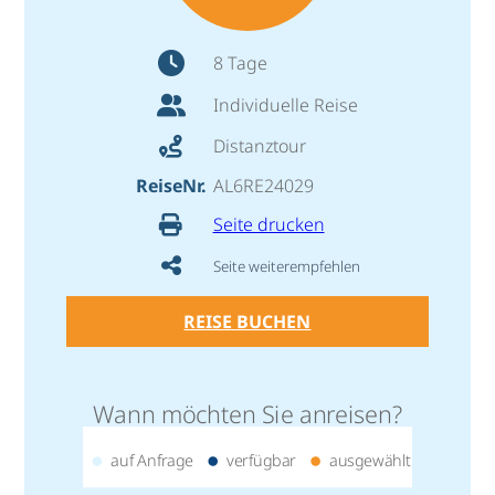
8 Tage
Individuelle Reise
Distanztour
ReiseNr.
AL6RE24029
Seite drucken
Seite weiterempfehlen
REISE BUCHEN
Wann möchten Sie anreisen?
auf Anfrage
verfügbar
ausgewählt