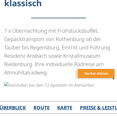
klassisch
7 x Übernachtung mit Frühstücksbuffet,
Gepäcktransport von Rothenburg ob der
Tauber bis Regensburg, Eintritt und Führung
Residenz Ansbach sowie Kristallmuseum
Riedenburg. Ihre individuelle Radreise am
Altmühltalradweg.
Herbst-Aktion
©
ÜBERBLICK
ROUTE
KARTE
PREISE & LEIS